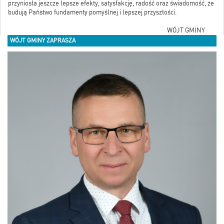
przyniosła jeszcze lepsze efekty, satysfakcję, radość oraz świadomość, że
budują Państwo fundamenty pomyślnej i lepszej przyszłości.
WÓJT GMINY
WÓJT GMINY ZAPRASZA