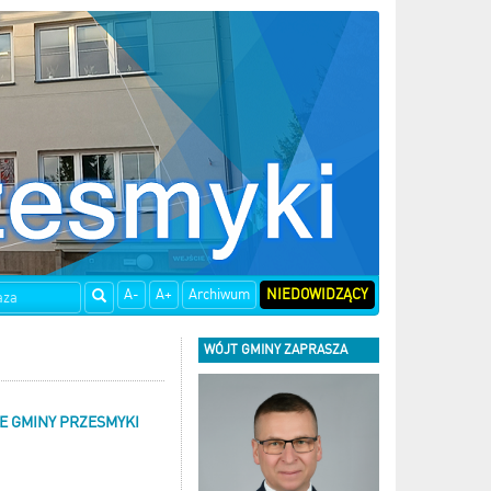
A-
A+
Archiwum
NIEDOWIDZĄCY
WÓJT GMINY ZAPRASZA
E GMINY PRZESMYKI