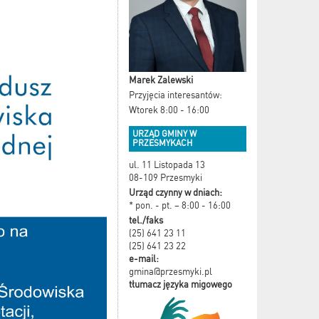
Marek Zalewski
Przyjęcia interesantów:
Wtorek 8:00 - 16:00
URZĄD GMINY W
PRZESMYKACH
ul. 11 Listopada 13
08-109 Przesmyki
Urząd czynny w dniach:
* pon. - pt. – 8:00 - 16:00
tel./faks
(25) 641 23 11
(25) 641 23 22
e-mail:
gmina@przesmyki.pl
tłumacz języka migowego