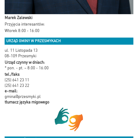
Marek Zalewski
Przyjęcia interesantów:
Wtorek 8:00 - 16:00
URZĄD GMINY W PRZESMYKACH
ul. 11 Listopada 13
08-109 Przesmyki
Urząd czynny w dniach:
* pon. - pt. – 8:00 - 16:00
tel./faks
(25) 641 23 11
(25) 641 23 22
e-mail:
gmina@przesmyki.pl
tłumacz języka migowego