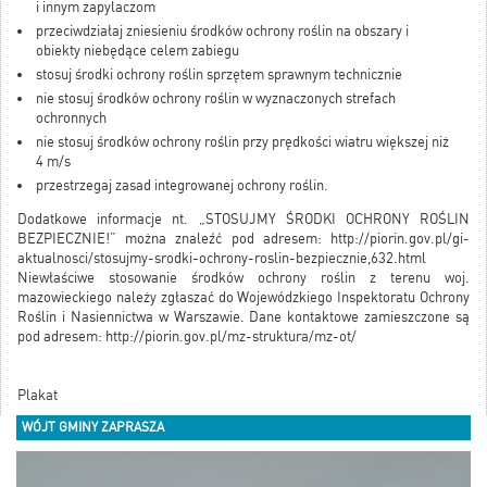
i innym zapylaczom
przeciwdziałaj zniesieniu środków ochrony roślin na obszary i
obiekty niebędące celem zabiegu
stosuj środki ochrony roślin sprzętem sprawnym technicznie
nie stosuj środków ochrony roślin w wyznaczonych strefach
ochronnych
nie stosuj środków ochrony roślin przy prędkości wiatru większej niż
4 m/s
przestrzegaj zasad integrowanej ochrony roślin.
Dodatkowe informacje nt. „STOSUJMY ŚRODKI OCHRONY ROŚLIN
BEZPIECZNIE!” można znaleźć pod adresem: http://piorin.gov.pl/gi-
aktualnosci/stosujmy-srodki-ochrony-roslin-bezpiecznie,632.html
Niewłaściwe stosowanie środków ochrony roślin z terenu woj.
mazowieckiego należy zgłaszać do Wojewódzkiego Inspektoratu Ochrony
Roślin i Nasiennictwa w Warszawie. Dane kontaktowe zamieszczone są
pod adresem: http://piorin.gov.pl/mz-struktura/mz-ot/
Plakat
WÓJT GMINY ZAPRASZA