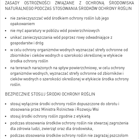
ZASADY OSTROŻNOŚCI ZWIĄZANE Z OCHRONĄ ŚRODOWISKA
NATURALNEGO PODCZAS STOSOWANIA ŚRODKÓW OCHRONY ROŚLIN
nie zanieczyszczać wód środkiem ochrony roślin lub jego
opakowaniem
nie myć aparatury w pobliżu wód powierzchniowych
unikać zanieczyszczania wód poprzez rowy odwadniające z
gospodarstw i dróg
w celu ochrony organizmów wodnych wyznaczać strefy ochronne od
zbiorników i cieków wodnych o szerokości określonej w etykiecie
środka ochrony roślin
na terenach narażonych na spływ powierzchniowy, w celu ochrony
organizmów wodnych, wyznaczać strefy ochronne od zbiorników i
cieków wodnych o szerokości określonej w etykiecie środka ochrony
roślin.
BEZPIECZNIE STOSUJ ŚRODKI OCHRONY ROŚLIN
stosuj wyłącznie środki ochrony roślin dopuszczone do obrotu i
stosowania przez Ministra Rolnictwa i Rozwoju Wsi
stosuj środki ochrony roślin zgodnie z etykietą
podczas stosowania środków ochrony roślin nie stwarzaj zagrożenia
dla zdrowia ludzi, zwierząt oraz dla środowiska,
podczas stosowania środków ochrony roślin nie zagrażaj pszczołom