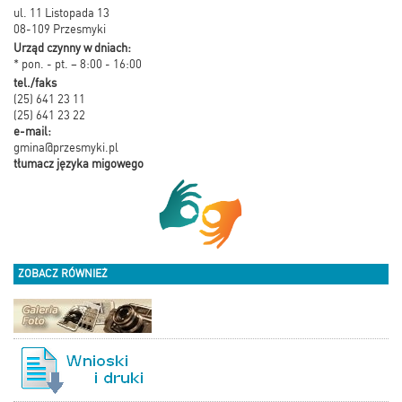
ul. 11 Listopada 13
08-109 Przesmyki
Urząd czynny w dniach:
* pon. - pt. – 8:00 - 16:00
tel./faks
(25) 641 23 11
(25) 641 23 22
e-mail:
gmina@przesmyki.pl
tłumacz języka migowego
ZOBACZ RÓWNIEŻ