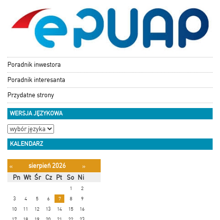
Poradnik inwestora
Poradnik interesanta
Przydatne strony
WERSJA JĘZYKOWA
KALENDARZ
sierpień 2026
«
»
Pn
Wt
Śr
Cz
Pt
So
Ni
1
2
3
4
5
6
7
8
9
10
11
12
13
14
15
16
17
18
19
20
21
22
23