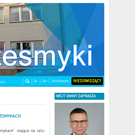
A-
A+
Archiwum
NIEDOWIDZĄCY
WÓJT GMINY ZAPRASZA
ZESMYKACH
smykach” mająca na celu: