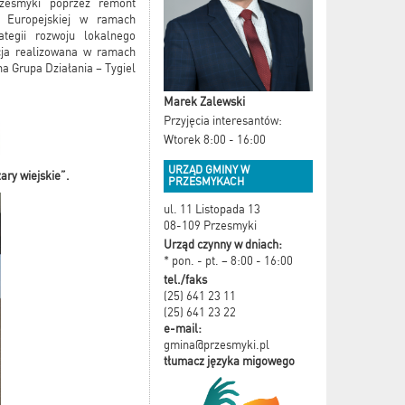
rzesmyki poprzez remont
 Europejskiej w ramach
tegii rozwoju lokalnego
cja realizowana w ramach
a Grupa Działania – Tygiel
Marek Zalewski
Przyjęcia interesantów:
Wtorek 8:00 - 16:00
URZĄD GMINY W
ary wiejskie”.
PRZESMYKACH
ul. 11 Listopada 13
08-109 Przesmyki
Urząd czynny w dniach:
* pon. - pt. – 8:00 - 16:00
tel./faks
(25) 641 23 11
(25) 641 23 22
e-mail:
gmina@przesmyki.pl
tłumacz języka migowego