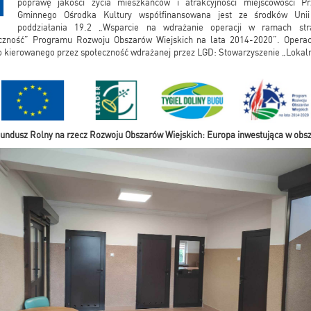
poprawę jakości życia mieszkańców i atrakcyjności miejscowości P
Gminnego Ośrodka Kultury współfinansowana jest ze środków Unii
poddziałania 19.2 „Wsparcie na wdrażanie operacji w ramach stra
czność” Programu Rozwoju Obszarów Wiejskich na lata 2014-2020”. Opera
go kierowanego przez społeczność wdrażanej przez LGD: Stowarzyszenie „Lokaln
undusz Rolny na rzecz Rozwoju Obszarów Wiejskich: Europa inwestująca w obsz