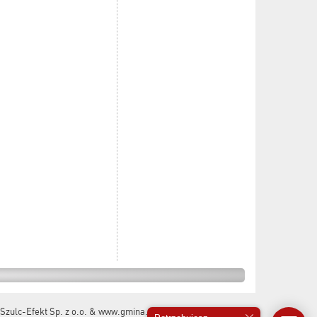
Szulc-Efekt Sp. z o.o. & www.gmina.pl
&
Marcom Interactive