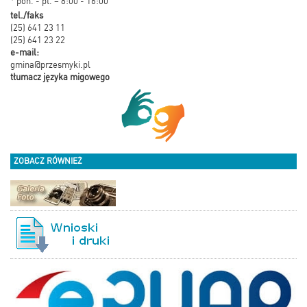
* pon. - pt. – 8:00 - 16:00
tel./faks
(25) 641 23 11
(25) 641 23 22
e-mail:
gmina@przesmyki.pl
tłumacz języka migowego
ZOBACZ RÓWNIEŻ