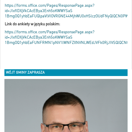
https://forms.office.com/Pages/ResponsePage.aspx?
id=JIxfIDXjVkCAcEBya3Enh5oKWWYSaS
1BmgOQ1yhbEaFUQlpaVlVIOVRGNE44MjhWU0xHSlczOUdFNyQlQCN0PWcu
Link do ankiety w języku polskim:
https://forms.office.com/Pages/ResponsePage.aspx?
id=JIxfIDXjVkCAcEBya3Enh5oKWWYSaS
1BmgOQ1yhbEaFUNFRMN1pNV1lWNFZXNVNLWEdJVFk0RjJIVSQlQCN0P
WÓJT GMINY ZAPRASZA