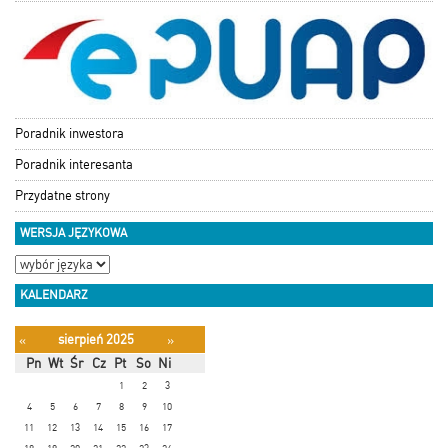
Poradnik inwestora
Poradnik interesanta
Przydatne strony
WERSJA JĘZYKOWA
KALENDARZ
sierpień 2025
«
»
Pn
Wt
Śr
Cz
Pt
So
Ni
1
2
3
4
5
6
7
8
9
10
11
12
13
14
15
16
17