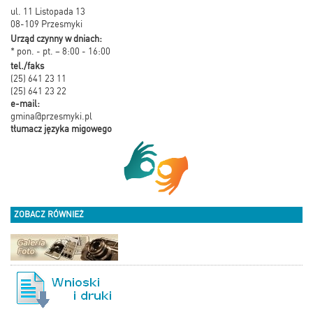
ul. 11 Listopada 13
08-109 Przesmyki
Urząd czynny w dniach:
* pon. - pt. – 8:00 - 16:00
tel./faks
(25) 641 23 11
(25) 641 23 22
e-mail:
gmina@przesmyki.pl
tłumacz języka migowego
ZOBACZ RÓWNIEŻ