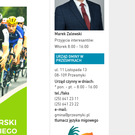
Marek Zalewski
Przyjęcia interesantów:
Wtorek 8:00 - 16:00
URZĄD GMINY W
PRZESMYKACH
ul. 11 Listopada 13
08-109 Przesmyki
Urząd czynny w dniach:
* pon. - pt. – 8:00 - 16:00
tel./faks
(25) 641 23 11
(25) 641 23 22
e-mail:
gmina@przesmyki.pl
tłumacz języka migowego