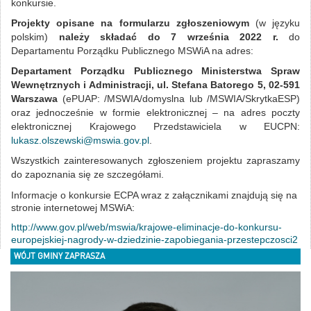
konkursie.
Projekty opisane na formularzu zgłoszeniowym
(w języku
polskim)
należy składać do 7 września 2022 r.
do
Departamentu Porządku Publicznego MSWiA na adres:
Departament Porządku Publicznego Ministerstwa Spraw
Wewnętrznych i Administracji, ul. Stefana Batorego 5, 02-591
Warszawa
(ePUAP: /MSWIA/domyslna lub /MSWIA/SkrytkaESP)
oraz jednocześnie w formie elektronicznej – na adres poczty
elektronicznej Krajowego Przedstawiciela w EUCPN:
lukasz.olszewski@mswia.gov.pl
.
Wszystkich zainteresowanych zgłoszeniem projektu zapraszamy
do zapoznania się ze szczegółami.
Informacje o konkursie ECPA wraz z załącznikami znajdują się na
stronie internetowej MSWiA:
http://www.gov.pl/web/mswia/krajowe-eliminacje-do-konkursu-
europejskiej-nagrody-w-dziedzinie-zapobiegania-przestepczosci2
WÓJT GMINY ZAPRASZA