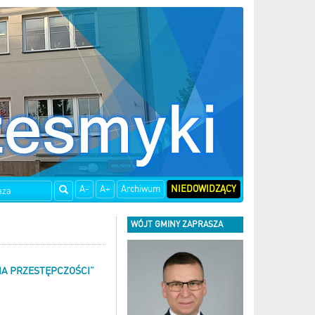
A-
A+
Archiwum
NIEDOWIDZĄCY
WÓJT GMINY ZAPRASZA
IA PRZESTĘPCZOŚCI”