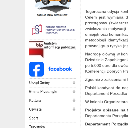
Tegoroczna edycja kon
Celem jest wymiana do
przestępstw (zwłaszcza
zwiększania motywacji
umiejętności komunikac
metodologii identyfika
prawnej grup ryzyka (np
Nagrodę główną w konk
Dziedzinie Zapobiegani
po 5.000 euro dla dwóc
Konferencji Dobrych Pr
Zgodnie z założeniami 
Urząd Gminy
Polski kandydat do na
Gmina Przesmyki
Departament Porządku
Kultura
W imieniu Organizatora
Oświata
Projekty opisane na
Departamentu Porządk
Sport
Departament Porządku
Turystyka