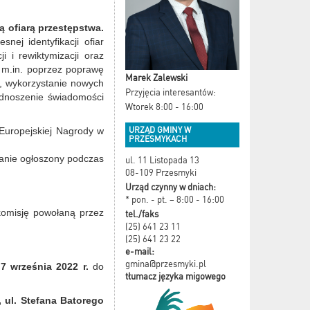
ą ofiarą przestępstwa.
ej identyfikacji ofiar
i i rewiktymizacji oraz
 m.in. poprzez poprawę
Marek Zalewski
i, wykorzystanie nowych
Przyjęcia interesantów:
podnoszenie świadomości
Wtorek 8:00 - 16:00
URZĄD GMINY W
Europejskiej Nagrody w
PRZESMYKACH
tanie ogłoszony podczas
ul. 11 Listopada 13
08-109 Przesmyki
Urząd czynny w dniach:
* pon. - pt. – 8:00 - 16:00
komisję powołaną przez
tel./faks
(25) 641 23 11
(25) 641 23 22
e-mail:
gmina@przesmyki.pl
7 września 2022 r.
do
tłumacz języka migowego
 ul. Stefana Batorego