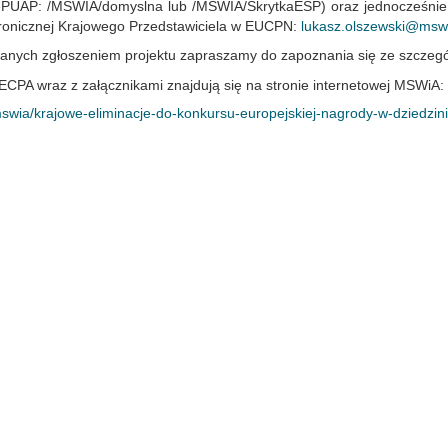
PUAP: /MSWIA/domyslna lub /MSWIA/SkrytkaESP) oraz jednocześnie w
tronicznej Krajowego Przedstawiciela w EUCPN:
lukasz.olszewski@mswi
anych zgłoszeniem projektu zapraszamy do zapoznania się ze szczegó
 ECPA wraz z załącznikami znajdują się na stronie internetowej MSWiA:
mswia/krajowe-eliminacje-do-konkursu-europejskiej-nagrody-w-dziedzin