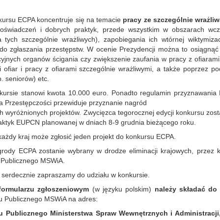
kursu ECPA koncentruje się na temacie
pracy ze szczególnie wrażliw
świadczeń i dobrych praktyk, przede wszystkim w obszarach wczesn
 tych szczególnie wrażliwych), zapobiegania ich wtórnej wiktymizacj
 do zgłaszania przestępstw. W ocenie Prezydencji można to osiągnąć
yjnych organów ścigania czy zwiększenie zaufania w pracy z ofiaram
cji ofiar i pracy z ofiarami szczególnie wrażliwymi, a także poprzez 
. seniorów) etc.
ursie stanowi kwota 10.000 euro. Ponadto regulamin przyznawania 
a Przestępczości przewiduje przyznanie nagród
h wyróżnionych projektów. Zwycięzca tegorocznej edycji konkursu zos
aktyk EUPCN planowanej w dniach 8-9 grudnia bieżącego roku.
każdy kraj może zgłosić jeden projekt do konkursu ECPA.
grody ECPA zostanie wybrany w drodze eliminacji krajowych, przez 
 Publicznego MSWiA.
 serdecznie zapraszamy do udziału w konkursie.
 formularzu zgłoszeniowym
(w języku polskim)
należy składać do 
u Publicznego MSWiA na adres:
 Publicznego Ministerstwa Spraw Wewnętrznych i Administracji,