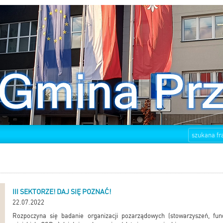
III SEKTORZE! DAJ SIĘ POZNAĆ!
22.07.2022
Rozpoczyna się badanie organizacji pozarządowych (stowarzyszeń, fun