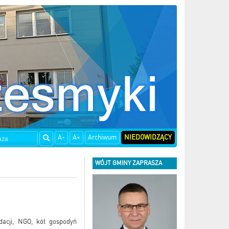
A-
A+
Archiwum
NIEDOWIDZĄCY
WÓJT GMINY ZAPRASZA
dacji, NGO, kół gospodyń