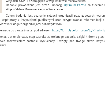
wiejskich, OSP…) działających w województwie mazowieckim.
Badanie prowadzone jest przez Fundację
Optimum Pareto
na zlecenie 
Województwa Mazowieckiego w Warszawie.
Celem badania jest poznanie sytuacji organizacji pozarządowych, warunk
 współpracy z instytucjami publicznymi oraz przygotowanie rekomendacji 
Mazowieckiego z organizacjami pozarządowymi.
nternecie do 5 września br. pod adresem
https://form.typeform.com/to/RfrwhFT
enia. Jet to pierwszy etap szeroko zakrojonego badania, dzięki któremu głos
twie mazowieckim zostanie wysłuchany i wzięty pod uwagę przez instyt
racy.