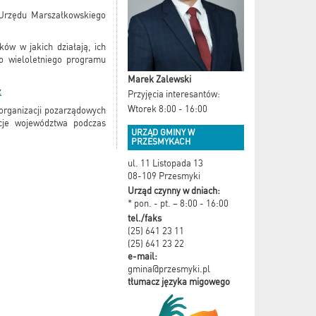
Urzędu Marszałkowskiego
ów w jakich działają, ich
do wieloletniego programu
Marek Zalewski
z
Przyjęcia interesantów:
Wtorek 8:00 - 16:00
 organizacji pozarządowych
ucje województwa podczas
URZĄD GMINY W
PRZESMYKACH
ul. 11 Listopada 13
08-109 Przesmyki
Urząd czynny w dniach:
* pon. - pt. – 8:00 - 16:00
tel./faks
(25) 641 23 11
(25) 641 23 22
e-mail:
gmina@przesmyki.pl
tłumacz języka migowego