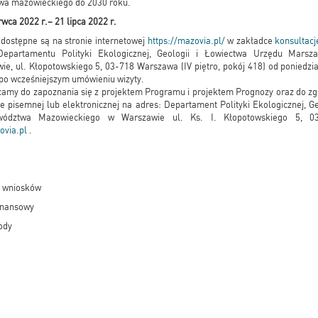
wa mazowieckiego do 2030 roku.
rwca 2022 r.– 21 lipca 2022 r.
ostępne są na stronie internetowej
https://mazovia.pl/
w zakładce
konsultacj
Departamentu Polityki Ekologicznej, Geologii i Łowiectwa Urzędu Mars
, ul. Kłopotowskiego 5, 03-718 Warszawa (IV piętro, pokój 418) od poniedzi
 po wcześniejszym umówieniu wizyty.
my do zapoznania się z projektem Programu i projektem Prognozy oraz do zgła
pisemnej lub elektronicznej na adres: Departament Polityki Ekologicznej, G
wództwa Mazowieckiego w Warszawie ul. Ks. I. Kłopotowskiego 5, 0
ovia.pl
.
i wniosków
inansowy
ody