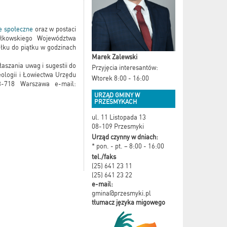
e społeczne
oraz w postaci
załkowskiego Województwa
ałku do piątku w godzinach
Marek Zalewski
szania uwag i sugestii do
Przyjęcia interesantów:
eologii i Łowiectwa Urzędu
Wtorek 8:00 - 16:00
3-718 Warszawa e-mail:
URZĄD GMINY W
PRZESMYKACH
ul. 11 Listopada 13
08-109 Przesmyki
Urząd czynny w dniach:
* pon. - pt. – 8:00 - 16:00
tel./faks
(25) 641 23 11
(25) 641 23 22
e-mail:
gmina@przesmyki.pl
tłumacz języka migowego