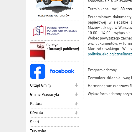
środowiska dla województ
Termin konsultacji:
30 cze
Przedmiotowe dokumenty d
papierowej w siedzibie 
Mazowieckiego w Warszawie
10:00 – 14:00 – wyłącznie
Wobec powyższego zachęca
ww. dokumentów, w formie 
Marszałkowskiego Woje
polityka.ekologiczna@maz
Program ochrony
Formularz składnia uwag 
Urząd Gminy
Harmonogram rzeczowo f
Wykaz form ochrony przyr
Gmina Przesmyki
Kultura
Oświata
Sport
Turystyka