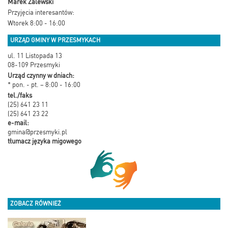
Marek Zalewski
Przyjęcia interesantów:
Wtorek 8:00 - 16:00
URZĄD GMINY W PRZESMYKACH
ul. 11 Listopada 13
08-109 Przesmyki
Urząd czynny w dniach:
* pon. - pt. – 8:00 - 16:00
tel./faks
(25) 641 23 11
(25) 641 23 22
e-mail:
gmina@przesmyki.pl
tłumacz języka migowego
ZOBACZ RÓWNIEŻ