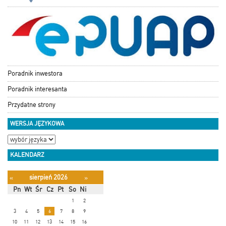
Poradnik inwestora
Poradnik interesanta
Przydatne strony
WERSJA JĘZYKOWA
KALENDARZ
sierpień 2026
«
»
Pn
Wt
Śr
Cz
Pt
So
Ni
1
2
3
4
5
6
7
8
9
10
11
12
13
14
15
16