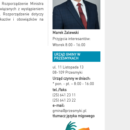
 Rozporządzenie Ministra
wiązanych z wystąpieniem
. Rozporządzenie dotyczy
akazów i obowiązków na
Marek Zalewski
Przyjęcia interesantów:
Wtorek 8:00 - 16:00
URZĄD GMINY W
PRZESMYKACH
ul. 11 Listopada 13
08-109 Przesmyki
Urząd czynny w dniach:
* pon. - pt. – 8:00 - 16:00
tel./faks
(25) 641 23 11
(25) 641 23 22
e-mail:
gmina@przesmyki.pl
tłumacz języka migowego