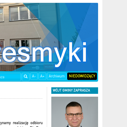
A-
A+
Archiwum
NIEDOWIDZĄCY
WÓJT GMINY ZAPRASZA
ynamy realizację odbioru