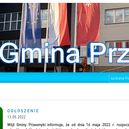
O G Ł O S Z E N I E
13.05.2022
Wójt Gminy Przesmyki informuje, że od dnia 16 maja 2022 r. rozpocz