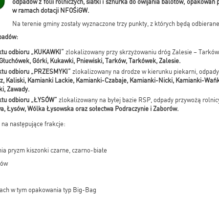
odpadów
z folii rolniczych, siatki i sznurka do owijania balotów, opakowań
w ramach dotacji NFOŚiGW.
Na terenie gminy zostały wyznaczone trzy punkty, z których będą odbieran
padów:
nktu odbioru „KUKAWKI”
zlokalizowany przy skrzyżowaniu dróg Zalesie – Tarkó
Głuchówek, Górki, Kukawki, Pniewiski, Tarków, Tarkówek, Zalesie.
nktu odbioru „PRZESMYKI”
zlokalizowany na drodze w kierunku piekarni, odpady
z, Kaliski, Kamianki Lackie, Kamianki-Czabaje, Kamianki-Nicki, Kamianki-Wańki
ki, Zawady.
nktu odbioru „ŁYSÓW”
zlokalizowany na byłej bazie RSP, odpady przywożą rolnic
, Łysów, Wólka Łysowska oraz sołectwa Podraczynie i Zaborów.
na następujące frakcje:
ia pryzm kiszonki czarne, czarno-białe
tów
ach w tym opakowania typ Big-Bag