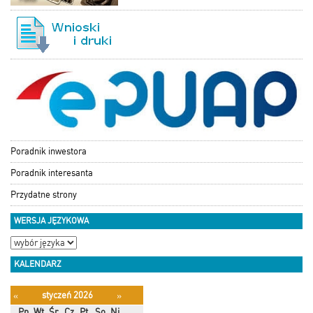
Poradnik inwestora
Poradnik interesanta
Przydatne strony
WERSJA JĘZYKOWA
KALENDARZ
styczeń 2026
«
»
Pn
Wt
Śr
Cz
Pt
So
Ni