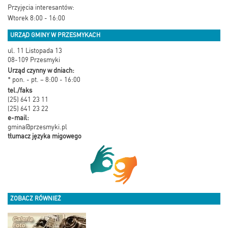
Przyjęcia interesantów:
Wtorek 8:00 - 16:00
URZĄD GMINY W PRZESMYKACH
ul. 11 Listopada 13
08-109 Przesmyki
Urząd czynny w dniach:
* pon. - pt. – 8:00 - 16:00
tel./faks
(25) 641 23 11
(25) 641 23 22
e-mail:
gmina@przesmyki.pl
tłumacz języka migowego
ZOBACZ RÓWNIEŻ