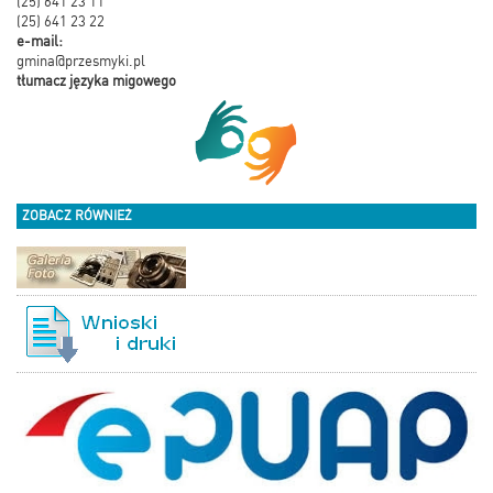
(25) 641 23 11
(25) 641 23 22
e-mail:
gmina@przesmyki.pl
tłumacz języka migowego
ZOBACZ RÓWNIEŻ