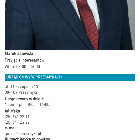
Marek Zalewski
Przyjęcia interesantów:
Wtorek 8:00 - 16:00
URZĄD GMINY W PRZESMYKACH
ul. 11 Listopada 13
08-109 Przesmyki
Urząd czynny w dniach:
* pon. - pt. – 8:00 - 16:00
tel./faks
(25) 641 23 11
(25) 641 23 22
e-mail:
gmina@przesmyki.pl
tłumacz języka migowego