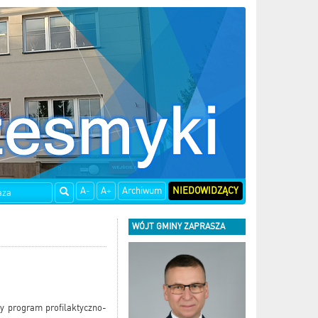
A-
A+
Archiwum
NIEDOWIDZĄCY
WÓJT GMINY ZAPRASZA
 program profilaktyczno-