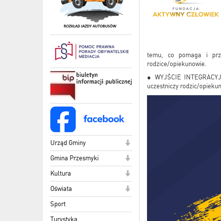
temu, co pomaga i prze
rodzice/opiekunowie.
● WYJŚCIE INTEGRACYJNO
uczestniczy rodzic/opieku
Urząd Gminy
Gmina Przesmyki
Kultura
Oświata
Sport
Turystyka