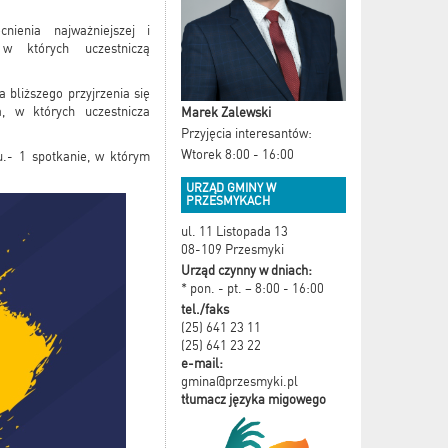
nia najważniejszej i
 w których uczestniczą
ższego przyjrzenia się
, w których uczestnicza
Marek Zalewski
Przyjęcia interesantów:
Wtorek 8:00 - 16:00
- 1 spotkanie, w którym
URZĄD GMINY W
PRZESMYKACH
ul. 11 Listopada 13
08-109 Przesmyki
Urząd czynny w dniach:
* pon. - pt. – 8:00 - 16:00
tel./faks
(25) 641 23 11
(25) 641 23 22
e-mail:
gmina@przesmyki.pl
tłumacz języka migowego