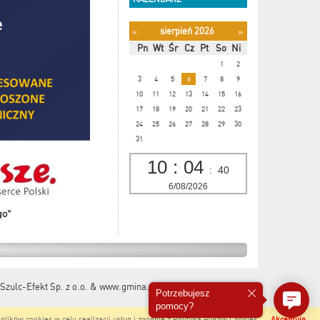
sierpień 2026
«
»
Pn
Wt
Śr
Cz
Pt
So
Ni
1
2
3
4
5
6
7
8
9
10
11
12
13
14
15
16
17
18
19
20
21
22
23
24
25
26
27
28
29
30
31
10
:
04
:
40
6/08/2026
Szulc-Efekt Sp. z o.o. & www.gmina.pl
&
Marcom Interactive
Potrzebujesz
pomocy?
plików cookies w celu realizacji usług i zgodnie z
Polityką Plików Cookies
.
Akceptuję