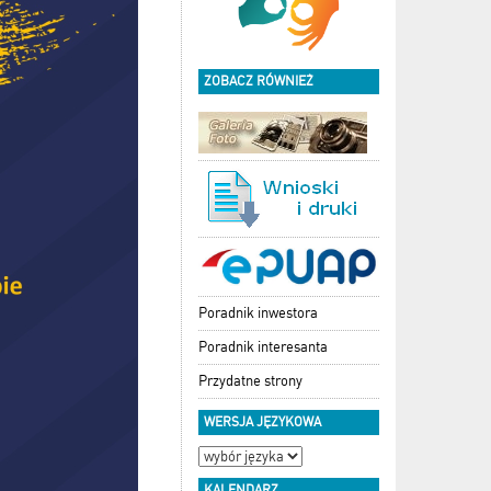
ZOBACZ RÓWNIEŻ
Poradnik inwestora
Poradnik interesanta
Przydatne strony
WERSJA JĘZYKOWA
KALENDARZ