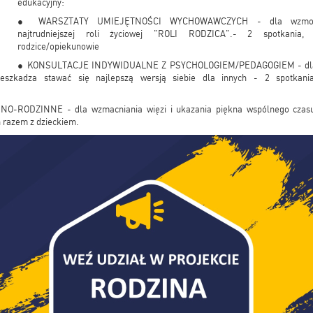
edukacyjny:
● WARSZTATY UMIEJĘTNOŚCI WYCHOWAWCZYCH - dla wzmocnie
najtrudniejszej roli życiowej "ROLI RODZICA".- 2 spotkania,
rodzice/opiekunowie
● KONSULTACJE INDYWIDUALNE Z PSYCHOLOGIEM/PEDAGOGIEM - dla bli
szkadza stawać się najlepszą wersją siebie dla innych - 2 spotkania
-RODZINNE - dla wzmacniania więzi i ukazania piękna wspólnego czasu.
n razem z dzieckiem.