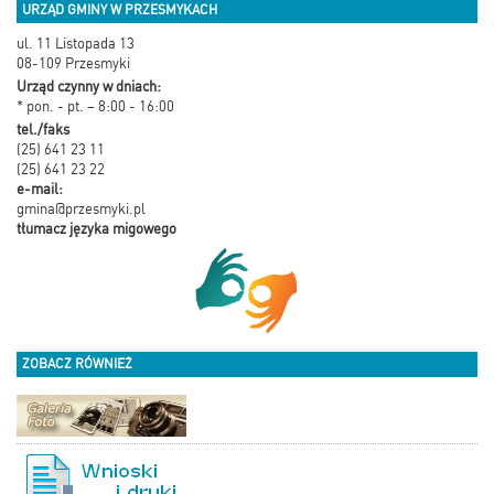
URZĄD GMINY W PRZESMYKACH
ul. 11 Listopada 13
08-109 Przesmyki
Urząd czynny w dniach:
* pon. - pt. – 8:00 - 16:00
tel./faks
(25) 641 23 11
(25) 641 23 22
e-mail:
gmina@przesmyki.pl
tłumacz języka migowego
ZOBACZ RÓWNIEŻ