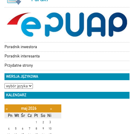
Poradnik inwestora
Poradnik interesanta
Przydatne strony
WERSJA JĘZYKOWA
KALENDARZ
maj 2026
«
»
Pn
Wt
Śr
Cz
Pt
So
Ni
1
2
3
4
5
6
7
8
9
10