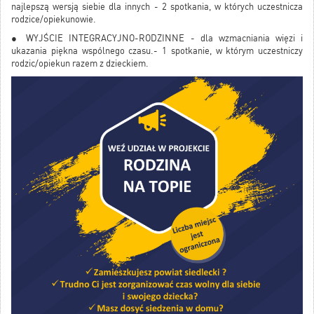
najlepszą wersją siebie dla innych - 2 spotkania, w których uczestnicza
rodzice/opiekunowie.
● WYJŚCIE INTEGRACYJNO-RODZINNE - dla wzmacniania więzi i
ukazania piękna wspólnego czasu.- 1 spotkanie, w którym uczestniczy
rodzic/opiekun razem z dzieckiem.