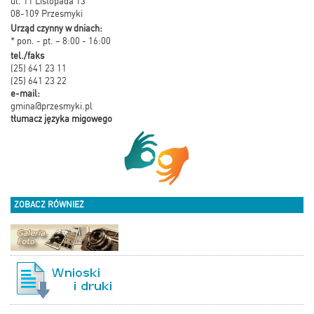
ul. 11 Listopada 13
08-109 Przesmyki
Urząd czynny w dniach:
* pon. - pt. – 8:00 - 16:00
tel./faks
(25) 641 23 11
(25) 641 23 22
e-mail:
gmina@przesmyki.pl
tłumacz języka migowego
ZOBACZ RÓWNIEŻ