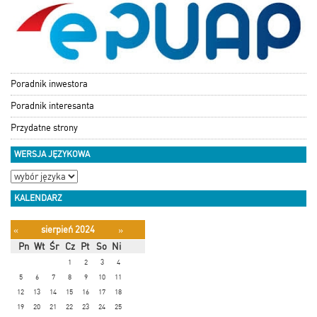
Poradnik inwestora
Poradnik interesanta
Przydatne strony
WERSJA JĘZYKOWA
KALENDARZ
sierpień 2024
«
»
Pn
Wt
Śr
Cz
Pt
So
Ni
1
2
3
4
5
6
7
8
9
10
11
12
13
14
15
16
17
18
19
20
21
22
23
24
25