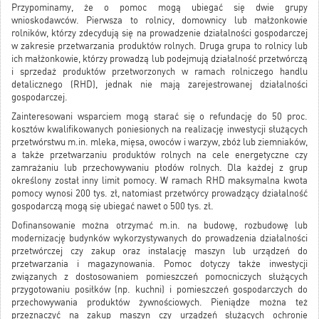
Przypominamy, że o pomoc mogą ubiegać się dwie grupy
wnioskodawców. Pierwsza to rolnicy, domownicy lub małżonkowie
rolników, którzy zdecydują się na prowadzenie działalności gospodarczej
w zakresie przetwarzania produktów rolnych. Druga grupa to rolnicy lub
ich małżonkowie, którzy prowadzą lub podejmują działalność przetwórczą
i sprzedaż produktów przetworzonych w ramach rolniczego handlu
detalicznego (RHD), jednak nie mają zarejestrowanej działalności
gospodarczej.
Zainteresowani wsparciem mogą starać się o refundację do 50 proc.
kosztów kwalifikowanych poniesionych na realizację inwestycji służących
przetwórstwu m.in. mleka, mięsa, owoców i warzyw, zbóż lub ziemniaków,
a także przetwarzaniu produktów rolnych na cele energetyczne czy
zamrażaniu lub przechowywaniu płodów rolnych. Dla każdej z grup
określony został inny limit pomocy. W ramach RHD maksymalna kwota
pomocy wynosi 200 tys. zł, natomiast przetwórcy prowadzący działalność
gospodarczą mogą się ubiegać nawet o 500 tys. zł.
Dofinansowanie można otrzymać m.in. na budowę, rozbudowę lub
modernizację budynków wykorzystywanych do prowadzenia działalności
przetwórczej czy zakup oraz instalację maszyn lub urządzeń do
przetwarzania i magazynowania. Pomoc dotyczy także inwestycji
związanych z dostosowaniem pomieszczeń pomocniczych służących
przygotowaniu posiłków (np. kuchni) i pomieszczeń gospodarczych do
przechowywania produktów żywnościowych. Pieniądze można też
przeznaczyć na zakup maszyn czy urządzeń służących ochronie