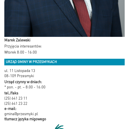
Marek Zalewski
Przyjęcia interesantów:
Wtorek 8:00 - 16:00
URZĄD GMINY W PRZESMYKACH
ul. 11 Listopada 13
08-109 Przesmyki
Urząd czynny w dniach:
* pon. - pt. – 8:00 - 16:00
tel./faks
(25) 641 23 11
(25) 641 23 22
e-mail:
gmina@przesmyki.pl
tłumacz języka migowego