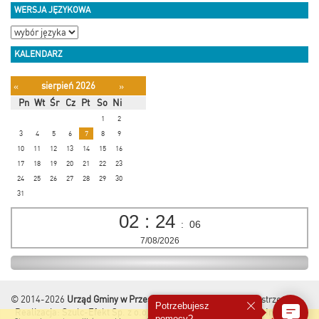
WERSJA JĘZYKOWA
KALENDARZ
sierpień 2026
«
»
Pn
Wt
Śr
Cz
Pt
So
Ni
1
2
3
4
5
6
7
8
9
10
11
12
13
14
15
16
17
18
19
20
21
22
23
24
25
26
27
28
29
30
31
02
:
24
:
07
7/08/2026
© 2014-2026
Urząd Gminy w Przesmykach
Wszelkie Prawa Zastrzeżone.
Potrzebujesz
Realizacja:
Szulc-Efekt Sp. z o.o. & www.gmina.pl
&
Marcom Interactive
pomocy?