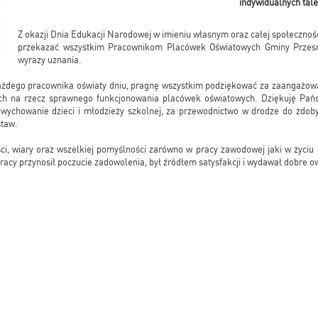
indywidualnych tal
Z okazji Dnia Edukacji Narodowej w imieniu własnym oraz całej społeczno
przekazać wszystkim Pracownikom Placówek Oświatowych Gminy Przesm
wyrazy uznania.
żdego pracownika oświaty dniu, pragnę wszystkim podziękować za zaangażowa
h na rzecz sprawnego funkcjonowania placówek oświatowych. Dziękuję Pańs
wychowanie dzieci i młodzieży szkolnej, za przewodnictwo w drodze do zdob
staw.
ci, wiary oraz wszelkiej pomyślności zarówno w pracy zawodowej jaki w życiu
pracy przynosił poczucie zadowolenia, był źródłem satysfakcji i wydawał dobre o