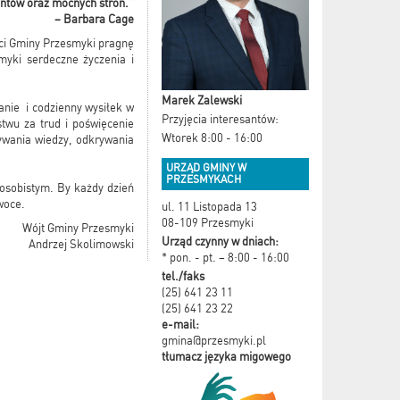
entów oraz mocnych stron.”
– Barbara Cage
ści Gminy Przesmyki pragnę
yki serdeczne życzenia i
Marek Zalewski
nie i codzienny wysiłek w
Przyjęcia interesantów:
twu za trud i poświęcenie
Wtorek 8:00 - 16:00
ywania wiedzy, odkrywania
URZĄD GMINY W
PRZESMYKACH
 osobistym. By każdy dzień
woce.
ul. 11 Listopada 13
08-109 Przesmyki
Wójt Gminy Przesmyki
Urząd czynny w dniach:
Andrzej Skolimowski
* pon. - pt. – 8:00 - 16:00
tel./faks
(25) 641 23 11
(25) 641 23 22
e-mail:
gmina@przesmyki.pl
tłumacz języka migowego