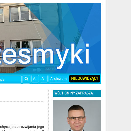
A-
A+
Archiwum
NIEDOWIDZĄCY
WÓJT GMINY ZAPRASZA
chęca je do rozwijania jego