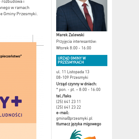
- rozbudowa i
wanego w ramach
ie Gminy Przesmyki.
Marek Zalewski
Przyjęcia interesantów:
Wtorek 8:00 - 16:00
URZĄD GMINY W
PRZESMYKACH
ul. 11 Listopada 13
08-109 Przesmyki
Urząd czynny w dniach:
* pon. - pt. – 8:00 - 16:00
tel./faks
(25) 641 23 11
(25) 641 23 22
e-mail:
gmina@przesmyki.pl
tłumacz języka migowego