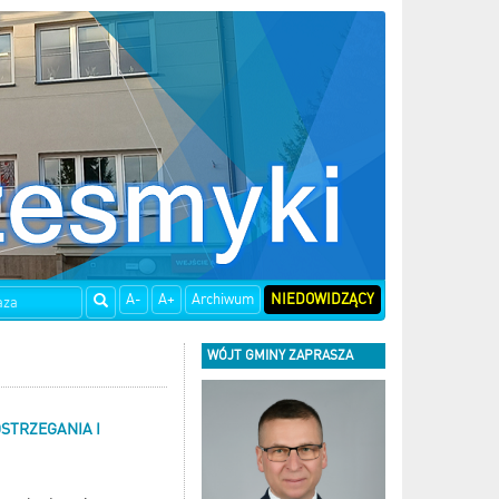
A-
A+
Archiwum
NIEDOWIDZĄCY
WÓJT GMINY ZAPRASZA
STRZEGANIA I