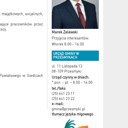
 majątkowych, socjalnych,
iające pracowników przez
racy.
Marek Zalewski
Przyjęcia interesantów:
Wtorek 8:00 - 16:00
URZĄD GMINY W
PRZESMYKACH
ul. 11 Listopada 13
08-109 Przesmyki
 Powiatowego w Siedlcach
Urząd czynny w dniach:
* pon. - pt. – 8:00 - 16:00
tel./faks
(25) 641 23 11
(25) 641 23 22
e-mail:
gmina@przesmyki.pl
tłumacz języka migowego