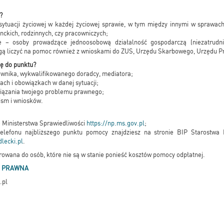
?
sytuacji życiowej w każdej życiowej sprawie, w tym między innymi w sprawach
kich, rodzinnych, czy pracowniczych;
 – osoby prowadzące jednoosobową działalność gospodarczą (niezatrudn
ą liczyć na pomoc również z wnioskami do ZUS, Urzędu Skarbowego, Urzędu P
ię do punktu?
awnika, wykwalifikowanego doradcy, mediatora;
ach i obowiązkach w danej sytuacji;
iązania twojego problemu prawnego;
ism i wniosków.
ie Ministerstwa Sprawiedliwości
https://np.ms.gov.pl
;
telefonu najbliższego punktu pomocy znajdziesz na stronie BIP Starostwa
lecki.pl
.
rowana do osób, które nie są w stanie ponieść kosztów pomocy odpłatnej.
C PRAWNA
.pl