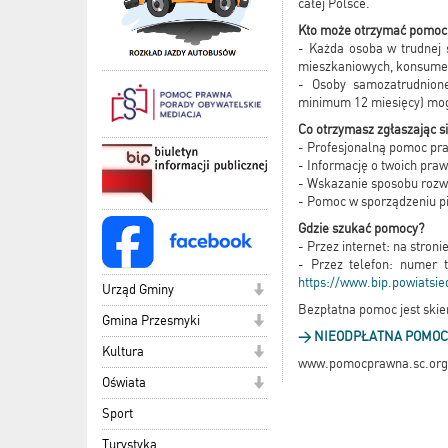
całej Polsce.
Kto może otrzymać pomoc
- Każda osoba w trudnej 
mieszkaniowych, konsumenc
- Osoby samozatrudnione
minimum 12 miesięcy) mog
Co otrzymasz zgłaszając s
- Profesjonalną pomoc pr
- Informację o twoich praw
- Wskazanie sposobu rozw
- Pomoc w sporządzeniu p
Gdzie szukać pomocy?
- Przez internet: na stron
- Przez telefon: numer 
https://www.bip.powiatsied
Urząd Gminy
Bezpłatna pomoc jest skie
Gmina Przesmyki
> NIEODPŁATNA POMO
Kultura
www.pomocprawna.sc.org
Oświata
Sport
Turystyka