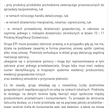
- przy produkcji produktów pochodzenia zwierzęcego przeznaczonych do
sprzedaży bezpośredniej, lub
- w ramach rolniczego handlu detalicznego, lub
- w ramach działalności marginalnej, lokalnej i ograniczonej, lub
- w ramach prowadzonej działalności gospodarczej, w zakresie co
najmniej jednego z rodzajów działalności określonych w dziale 10 i 11
Polskiej Klasyfikacji Działalności.
Grupa EPI może posiadać zdolność prawną, a w przypadku gdy jej nie ma,
działa na podstawie zawartej w formie pisemnej umowy spółki cywilnej
albo innej umowy. Podmioty wchodzące w skład grupy deklarują wspólną
realizację operacji,
ubieganie się o przyznanie pomocy i mogą być reprezentowane w tym
zakresie przez jednego przedstawiciela. Grupa taka musi mieć nadany
numer identyfikacyjny w krajowym systemie ewidencji producentów,
ewidencji gospodarstw rolnych
oraz ewidencji wniosków o przyznanie płatności.
Co do zasady, grupy składają się z niewielkiej liczby podmiotów
gospodarczych współpracujących ze sobą na rynkach lokalnych. Podmioty
te działając na danym terenie będą tworzyć więzi społeczne między
producentami, przetwórcami i konsumentami. To prowadzi do skrócenia
łańcucha dostaw, co z kolei przekłada się na poprawę jakości produktów -
towar szybciej trafia do konsumenta więc jest świeższy, a także na niższą