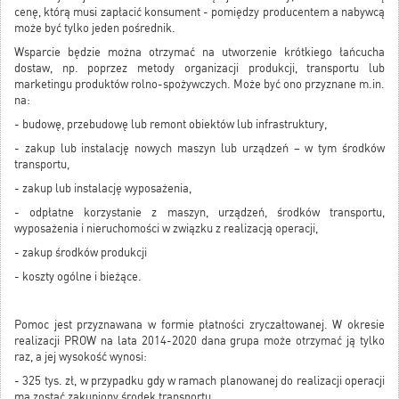
cenę, którą musi zapłacić konsument - pomiędzy producentem a nabywcą
może być tylko jeden pośrednik.
Wsparcie będzie można otrzymać na utworzenie krótkiego łańcucha
dostaw, np. poprzez metody organizacji produkcji, transportu lub
marketingu produktów rolno-spożywczych. Może być ono przyznane m.in.
na:
- budowę, przebudowę lub remont obiektów lub infrastruktury,
- zakup lub instalację nowych maszyn lub urządzeń – w tym środków
transportu,
- zakup lub instalację wyposażenia,
- odpłatne korzystanie z maszyn, urządzeń, środków transportu,
wyposażenia i nieruchomości w związku z realizacją operacji,
- zakup środków produkcji
- koszty ogólne i bieżące.
Pomoc jest przyznawana w formie płatności zryczałtowanej. W okresie
realizacji PROW na lata 2014-2020 dana grupa może otrzymać ją tylko
raz, a jej wysokość wynosi:
- 325 tys. zł, w przypadku gdy w ramach planowanej do realizacji operacji
ma zostać zakupiony środek transportu,