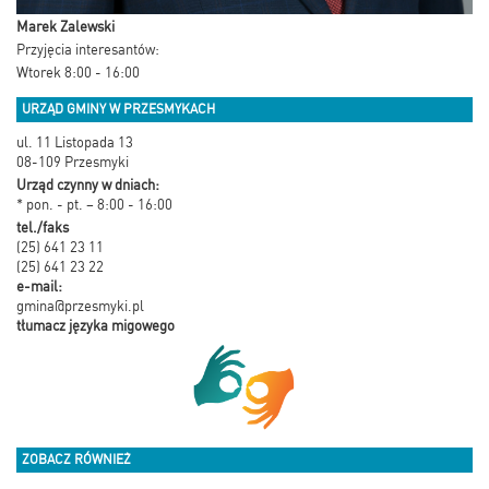
Marek Zalewski
Przyjęcia interesantów:
Wtorek 8:00 - 16:00
URZĄD GMINY W PRZESMYKACH
ul. 11 Listopada 13
08-109 Przesmyki
Urząd czynny w dniach:
* pon. - pt. – 8:00 - 16:00
tel./faks
(25) 641 23 11
(25) 641 23 22
e-mail:
gmina@przesmyki.pl
tłumacz języka migowego
ZOBACZ RÓWNIEŻ