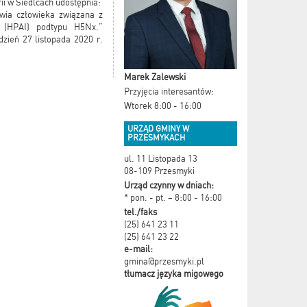
ii w Siedlcach udostępnia:
owia człowieka związana z
 (HPAI) podtypu H5Nx.”
zień 27 listopada 2020 r.
Marek Zalewski
Przyjęcia interesantów:
Wtorek 8:00 - 16:00
URZĄD GMINY W
PRZESMYKACH
ul. 11 Listopada 13
08-109 Przesmyki
Urząd czynny w dniach:
* pon. - pt. – 8:00 - 16:00
tel./faks
(25) 641 23 11
(25) 641 23 22
e-mail:
gmina@przesmyki.pl
tłumacz języka migowego