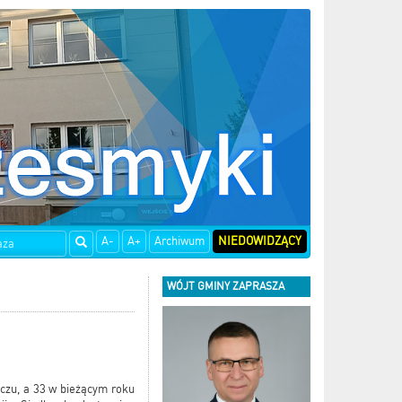
A-
A+
Archiwum
NIEDOWIDZĄCY
WÓJT GMINY ZAPRASZA
czu, a 33 w bieżącym roku