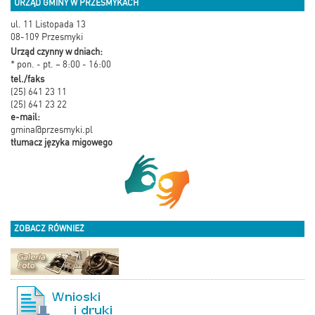
URZĄD GMINY W PRZESMYKACH
ul. 11 Listopada 13
08-109 Przesmyki
Urząd czynny w dniach:
* pon. - pt. – 8:00 - 16:00
tel./faks
(25) 641 23 11
(25) 641 23 22
e-mail:
gmina@przesmyki.pl
tłumacz języka migowego
ZOBACZ RÓWNIEŻ