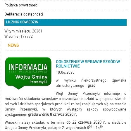
Polityka prywatności
Deklaracja dostępności
LICZNIK ODWIEDZIN
W tym miesiącu: 20381
W sumie: 179772
NEWS
OGŁOSZENIE W SPRAWIE SZKÓD W
ROLNICTWIE
10.06.2020
w wyniku niekorzystnego zjawiska
atmosferycznego -
grad
Wójt Gminy Przesmyki informuje o
możliwości składania wniosków o oszacowanie szkód w gospodarstwach
rolnych i działach specjalnych produkcji rolnej znajdujących się na terenie
Gminy Przesmyki, w których wystąpiły szkody spowodowane
wystąpieniem
gradu w dniu 8 czrwca 2020 r.
Wnioski należy składać w terminie
do 22 czerwca 2020 r.
w siedzibie
00
30
Urzędu Gminy Przesmyki, pokój nr 2 w godzinach 8
– 15
.