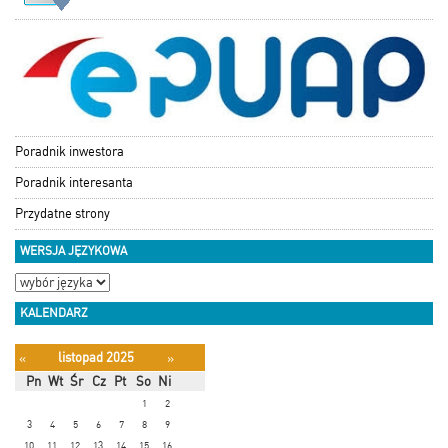
Poradnik inwestora
Poradnik interesanta
Przydatne strony
WERSJA JĘZYKOWA
KALENDARZ
listopad 2025
«
»
Pn
Wt
Śr
Cz
Pt
So
Ni
1
2
3
4
5
6
7
8
9
10
11
12
13
14
15
16