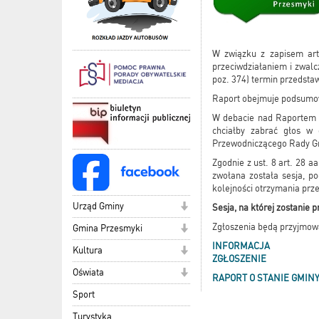
W związku z zapisem art
przeciwdziałaniem i zwalc
poz. 374) termin przedstaw
Raport obejmuje podsumow
W debacie nad Raportem o
chciałby zabrać głos w
Przewodniczącego Rady G
Zgodnie z ust. 8 art. 28 
zwołana została sesja, p
kolejności otrzymania prz
Urząd Gminy
Sesja, na której zostanie 
Zgłoszenia będą przyjmow
Gmina Przesmyki
INFORMACJA
Kultura
ZGŁOSZENIE
Oświata
RAPORT O STANIE GMIN
Sport
Turystyka