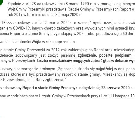
Zgodnie z art. 28 aa ustawy z dnia 8 marca 1990 r. o samorządzie gminnym 
Wójt Gminy Przesmyki przedstawia Radzie Gminy w Przesmykach Raport o 
rok 2019 w terminie do dnia 30 maja 2020 r.
.15zzzzzz ustawy z dnia 2 marca 2020r. o szczególnych rozwiązaniach zwi
zaniem COVID-19, innych chorób zakaźnych oraz wywołanych nimi sytuacji kry
ienia Raportu o stanie Gminy przypadający w 2020 roku, przedłuża się o 60 dni.
anie działalności Wójta w roku poprzednim.
 stanie Gminy Przesmyki za 2019 rok zabierają głos Radni oraz mieszkańcy 
 debacie zobowiązany jest złożyć pisemne
zgłoszenie, poparte podpisami
miny w Przesmykach.
Liczba mieszkańców mogących zabrać głos w debacie wyn
aa ustawy o samorządzie gminnym „Zgłoszenie składa się najpóźniej w dniu popr
odczas której ma być przedstawiany raport o stanie gminy. Mieszkańcy są do
ez Przewodniczącego Rady zgłoszenia.”
przedstawiony Raport o stanie Gminy Przesmyki odbędzie się 23 czerwca 2020 r.
ane w godzinach pracy Urzędu Gminy w Przesmykach przy ulicy 11 Listopada 13
Y