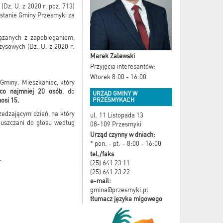
(Dz. U. z 2020 r. poz. 713)
stanie Gminy Przesmyki za
ązanych z zapobieganiem,
zysowych (Dz. U. z 2020 r.
Marek Zalewski
Przyjęcia interesantów:
Wtorek 8:00 - 16:00
Gminy. Mieszkaniec, który
 co najmniej 20 osób
, do
URZĄD GMINY W
PRZESMYKACH
osi 15.
zedzającym dzień, na który
ul. 11 Listopada 13
puszczani do głosu według
08-109 Przesmyki
Urząd czynny w dniach:
* pon. - pt. – 8:00 - 16:00
tel./faks
.
(25) 641 23 11
(25) 641 23 22
e-mail:
gmina@przesmyki.pl
tłumacz języka migowego