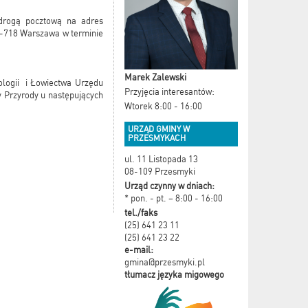
 drogą pocztową na adres
3-718 Warszawa w terminie
Marek Zalewski
ologii i Łowiectwa Urzędu
Przyjęcia interesantów:
 Przyrody u następujących
Wtorek 8:00 - 16:00
URZĄD GMINY W
PRZESMYKACH
ul. 11 Listopada 13
08-109 Przesmyki
Urząd czynny w dniach:
* pon. - pt. – 8:00 - 16:00
tel./faks
(25) 641 23 11
(25) 641 23 22
e-mail:
gmina@przesmyki.pl
tłumacz języka migowego