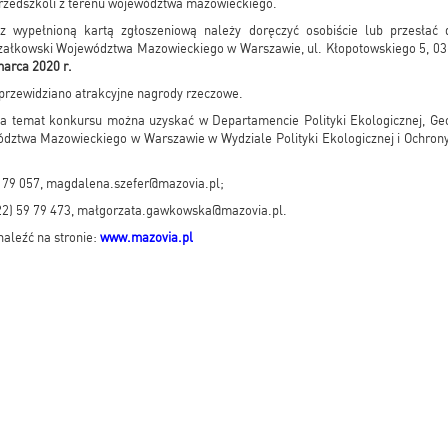
 przedszkoli z terenu województwa mazowieckiego.
 wypełnioną kartą zgłoszeniową należy doręczyć osobiście lub przesłać
załkowski Województwa Mazowieckiego w Warszawie, ul. Kłopotowskiego 5, 0
marca 2020 r.
przewidziano atrakcyjne nagrody rzeczowe.
a temat konkursu można uzyskać w Departamencie Polityki Ekologicznej, Ge
ztwa Mazowieckiego w Warszawie w Wydziale Polityki Ekologicznej i Ochrony
 79 057, magdalena.szefer@mazovia.pl;
2) 59 79 473, małgorzata.gawkowska@mazovia.pl.
naleźć na stronie:
www.mazovia.pl