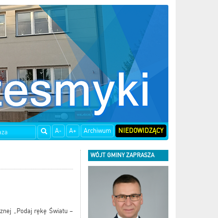
A-
A+
Archiwum
NIEDOWIDZĄCY
WÓJT GMINY ZAPRASZA
znej „Podaj rękę Światu –