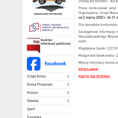
Działaj dla Klimatu!” dla
Prace konkursowe wraz z
Organizatora: Urząd Mars
od 2 marca 2020 r.
do 31 
Dla laureatów konkursów 
Szczegółowe informacje n
Marszałkowskiego Wojewód
osób:
Magdalena Szefer (22) 59
Małgorzata Gawkowska (2
Więcej Informacji można z
REGULAMIN
Urząd Gminy
KARTA ZGŁOSZENIA
Gmina Przesmyki
Kultura
Oświata
Sport
Turystyka