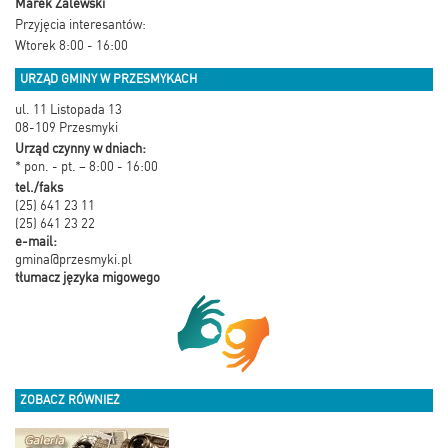
Marek Zalewski
Przyjęcia interesantów:
Wtorek 8:00 - 16:00
URZĄD GMINY W PRZESMYKACH
ul. 11 Listopada 13
08-109 Przesmyki
Urząd czynny w dniach:
* pon. - pt. – 8:00 - 16:00
tel./faks
(25) 641 23 11
(25) 641 23 22
e-mail:
gmina@przesmyki.pl
tłumacz języka migowego
ZOBACZ RÓWNIEŻ