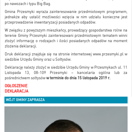
po nawozach i typu Big Bag.
Gmina Przesmyki wyraża zainteresowanie przedmiotowym programem,
jednakże aby ustalić możliwości wzięcia w nim udziału konieczne jest
przeprowadzenie inwentaryzacji posiadanych odpadów.
W związku z powyższym mieszkańcy, prowadzący gospodarstwa rolne na
terenie Gminy Przesmyki zainteresowani przedmiotowym tematem winni
złożyć informację o rodzajach i ilości posiadanych odpadów na moment
złożenia deklaracji.
Druk deklaracji znajduje się na stronie internetowej www.przesmyki.pl w
siedzibie Urzędu Gminy oraz u Sołtysów.
Deklarację należy złożyć w siedzibie Urzędu Gminy w Przesmykach ul. 11
Listopada 13, 08-109 Przesmyki – kancelaria ogólna lub za
pośrednictwem sołtysów
w terminie do dnia 15 listopada 2019 r.
OGŁOSZENIE
DEKLARACJA
WÓJT GMINY ZAPRASZA