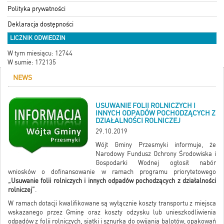
Polityka prywatności
Deklaracja dostępności
LICZNIK ODWIEDZIN
W tym miesiącu: 12744
W sumie: 172135
NEWS
USUWANIE FOLII ROLNICZYCH I
INNYCH ODPADÓW POCHODZĄCYCH Z
DZIAŁALNOŚCI ROLNICZEJ
29.10.2019
Wójt Gminy Przesmyki informuje, że
Narodowy Fundusz Ochrony Środowiska i
Gospodarki Wodnej ogłosił nabór
wniosków o dofinansowanie w ramach programu priorytetowego
„Usuwanie folii rolniczych i innych odpadów pochodzących z działalności
rolniczej”
.
W ramach dotacji kwalifikowane są wyłącznie koszty transportu z miejsca
wskazanego przez Gminę oraz koszty odzysku lub unieszkodliwienia
odpadów z folii rolniczych, siatki i sznurka do owijania balotów, opakowań