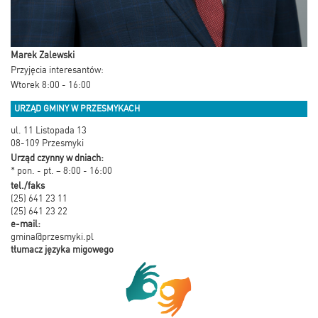
Marek Zalewski
Przyjęcia interesantów:
Wtorek 8:00 - 16:00
URZĄD GMINY W PRZESMYKACH
ul. 11 Listopada 13
08-109 Przesmyki
Urząd czynny w dniach:
* pon. - pt. – 8:00 - 16:00
tel./faks
(25) 641 23 11
(25) 641 23 22
e-mail:
gmina@przesmyki.pl
tłumacz języka migowego