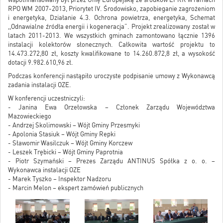
RPO WM 2007-2013, Priorytet IV. Środowisko, zapobieganie zagrożeniom
i energetyka, Działanie 4.3. Ochrona powietrza, energetyka, Schemat
,,Odnawialne źródła energii i kogeneracja”. Projekt zrealizowany został w
latach 2011-2013. We wszystkich gminach zamontowano łącznie 1396
instalacji kolektorów słonecznych. Całkowita wartość projektu to
14.473.272,80 zł, koszty kwalifikowane to 14.260.872,8 zł, a wysokość
dotacji 9.982.610,96 zł.
Podczas konferencji nastąpiło uroczyste podpisanie umowy z Wykonawcą
zadania instalacji OZE.
W konferencji uczestniczyli:
- Janina Ewa Orzełowska – Członek Zarządu Województwa
Mazowieckiego
- Andrzej Skolimowski – Wójt Gminy Przesmyki
- Apolonia Stasiuk – Wójt Gminy Repki
- Sławomir Wasilczuk – Wójt Gminy Korczew
- Leszek Trębicki – Wójt Gminy Paprotnia
- Piotr Szymański – Prezes Zarządu ANTINUS Spółka z o. o. –
Wykonawca instalacji OZE
- Marek Tyszko – Inspektor Nadzoru
- Marcin Melon – ekspert zamówień publicznych