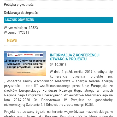
Polityka prywatności
Deklaracja dostępności
LICZNIK ODWIEDZIN
W tym miesiącu: 13823
W sumie: 173214
NEWS
INFORMACJA Z KONFERENCJI
OTWARCIA PROJEKTU
04.10.2019
W dniu 2 października 2019 r. odbyła się
konferencja otwarcia projektu pn.
„Słoneczne Gminy Wschodniego Mazowsza – energia solarna energią
przyszłości – etap II” współfinansowanego przez Unię Europejską ze
środków Europejskiego Funduszu Rozwoju Regionalnego w ramach
Regionalnego Programu Operacyjnego Województwa Mazowieckiego na
lata 2014-2020 Oś Priorytetowa IV Przejście na gospodarkę
niskoemisyjną Działanie 4.1 Odnawialne źródła energii (OZE).
Projekt realizowany będzie na terenie województwa mazowieckiego, w
obrębie gmin: Przesmyki, Korczew, Paprotnia i Repki, które podpisały