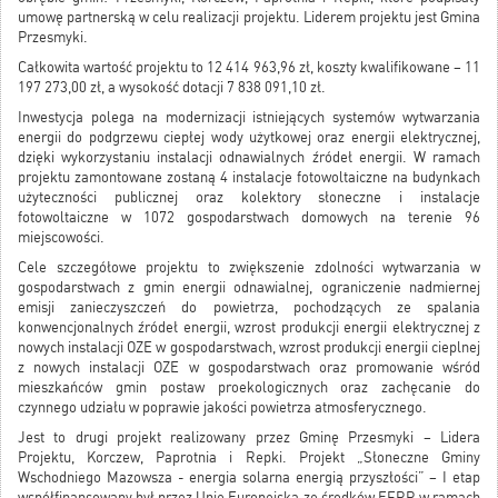
umowę partnerską w celu realizacji projektu. Liderem projektu jest Gmina
Przesmyki.
Całkowita wartość projektu to 12 414 963,96 zł, koszty kwalifikowane – 11
197 273,00 zł, a wysokość dotacji 7 838 091,10 zł.
Inwestycja polega na modernizacji istniejących systemów wytwarzania
energii do podgrzewu ciepłej wody użytkowej oraz energii elektrycznej,
dzięki wykorzystaniu instalacji odnawialnych źródeł energii. W ramach
projektu zamontowane zostaną 4 instalacje fotowoltaiczne na budynkach
użyteczności publicznej oraz kolektory słoneczne i instalacje
fotowoltaiczne w 1072 gospodarstwach domowych na terenie 96
miejscowości.
Cele szczegółowe projektu to zwiększenie zdolności wytwarzania w
gospodarstwach z gmin energii odnawialnej, ograniczenie nadmiernej
emisji zanieczyszczeń do powietrza, pochodzących ze spalania
konwencjonalnych źródeł energii, wzrost produkcji energii elektrycznej z
nowych instalacji OZE w gospodarstwach, wzrost produkcji energii cieplnej
z nowych instalacji OZE w gospodarstwach oraz promowanie wśród
mieszkańców gmin postaw proekologicznych oraz zachęcanie do
czynnego udziału w poprawie jakości powietrza atmosferycznego.
Jest to drugi projekt realizowany przez Gminę Przesmyki – Lidera
Projektu, Korczew, Paprotnia i Repki. Projekt „Słoneczne Gminy
Wschodniego Mazowsza - energia solarna energią przyszłości” – I etap
współfinansowany był przez Unię Europejską ze środków EFRR w ramach