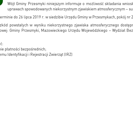
Wójt Gminy Przesmyki niniejszym informuje o możliwość składania wnio
uprawach spowodowanych niekorzystnym zjawiskiem atmosferycznym – su
erminie do 26 lipca 2019 r. w siedzibie Urzędu Gminy w Przesmykach, pokój nr 
kód powstałych w wyniku niekorzystnego zjawiska atmosferycznego dostępn
etowej: Gminy Przesmyki, Mazowieckiego Urzędu Wojewódzkiego – Wydział Bez
ć:
nie płatności bezpośrednich;
mu Identyfikacji i Rejestracji Zwierząt (IRZ)