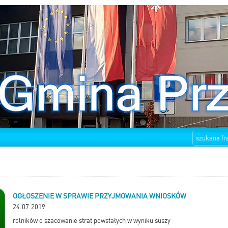
OGŁOSZENIE W SPRAWIE PRZYJMOWANIA WNIOSKÓW
24.07.2019
rolników o szacowanie strat powstałych w wyniku suszy