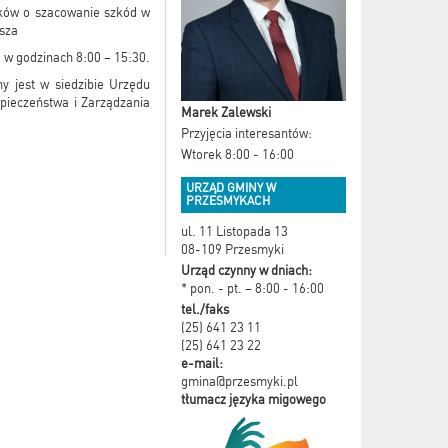
sków o szacowanie szkód w
sza
2 w godzinach 8:00 – 15:30.
y jest w siedzibie Urzędu
pieczeństwa i Zarządzania
Marek Zalewski
Przyjęcia interesantów:
Wtorek 8:00 - 16:00
URZĄD GMINY W
PRZESMYKACH
ul. 11 Listopada 13
08-109 Przesmyki
Urząd czynny w dniach:
* pon. - pt. – 8:00 - 16:00
tel./faks
(25) 641 23 11
(25) 641 23 22
e-mail:
gmina@przesmyki.pl
tłumacz języka migowego