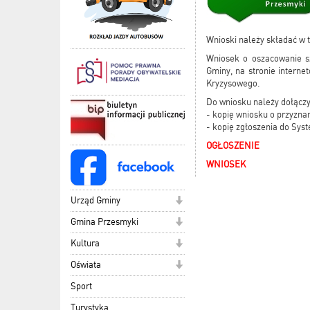
Wnioski należy składać w t
Wniosek o oszacowanie sz
Gminy, na stronie intern
Kryzysowego.
Do wniosku należy dołączy
- kopię wniosku o przyzna
- kopię zgłoszenia do Syste
OGŁOSZENIE
WNIOSEK
Urząd Gminy
Gmina Przesmyki
Kultura
Oświata
Sport
Turystyka