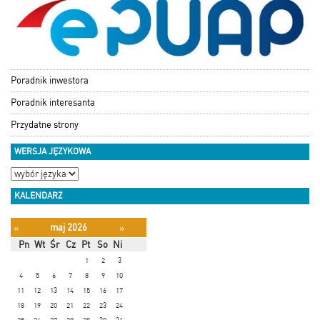
Poradnik inwestora
Poradnik interesanta
Przydatne strony
WERSJA JĘZYKOWA
KALENDARZ
maj 2026
«
»
Pn
Wt
Śr
Cz
Pt
So
Ni
1
2
3
4
5
6
7
8
9
10
11
12
13
14
15
16
17
18
19
20
21
22
23
24