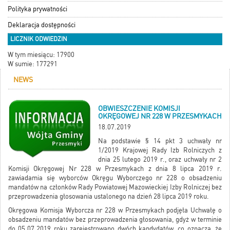
Polityka prywatności
Deklaracja dostępności
LICZNIK ODWIEDZIN
W tym miesiącu: 17900
W sumie: 177291
NEWS
OBWIESZCZENIE KOMISJI
OKRĘGOWEJ NR 228 W PRZESMYKACH
18.07.2019
Na podstawie § 14 pkt 3 uchwały nr
1/2019 Krajowej Rady Izb Rolniczych z
dnia 25 lutego 2019 r., oraz uchwały nr 2
Komisji Okręgowej Nr 228 w Przesmykach z dnia 8 lipca 2019 r.
zawiadamia się wyborców Okręgu Wyborczego nr 228 o obsadzeniu
mandatów na członków Rady Powiatowej Mazowieckiej Izby Rolniczej bez
przeprowadzenia głosowania ustalonego na dzień 28 lipca 2019 roku.
Okręgowa Komisja Wyborcza nr 228 w Przesmykach podjęła Uchwałę o
obsadzeniu mandatów bez przeprowadzenia głosowania, gdyż w terminie
do 05.07.2019 roku zarejestrowano dwóch kandydatów, co oznacza, że