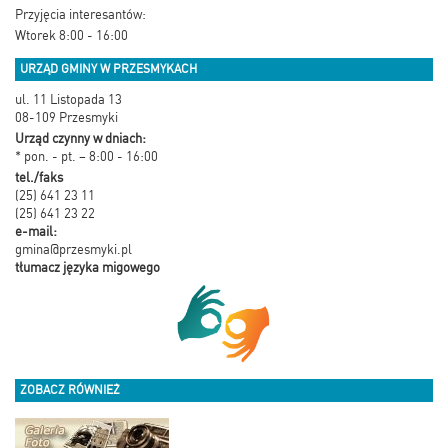
Przyjęcia interesantów:
Wtorek 8:00 - 16:00
URZĄD GMINY W PRZESMYKACH
ul. 11 Listopada 13
08-109 Przesmyki
Urząd czynny w dniach:
* pon. - pt. – 8:00 - 16:00
tel./faks
(25) 641 23 11
(25) 641 23 22
e-mail:
gmina@przesmyki.pl
tłumacz języka migowego
ZOBACZ RÓWNIEŻ