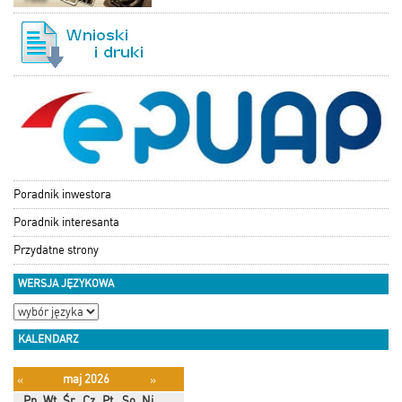
Poradnik inwestora
Poradnik interesanta
Przydatne strony
WERSJA JĘZYKOWA
KALENDARZ
maj 2026
«
»
Pn
Wt
Śr
Cz
Pt
So
Ni