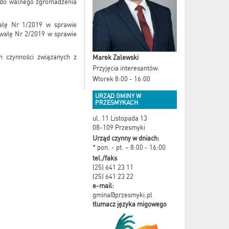
y do walnego zgromadzenia
wałę Nr 1/2019 w sprawie
hwałę Nr 2/2019 w sprawie
 czynności związanych z
Marek Zalewski
Przyjęcia interesantów:
Wtorek 8:00 - 16:00
URZĄD GMINY W
PRZESMYKACH
ul. 11 Listopada 13
08-109 Przesmyki
Urząd czynny w dniach:
* pon. - pt. – 8:00 - 16:00
tel./faks
(25) 641 23 11
(25) 641 23 22
e-mail:
gmina@przesmyki.pl
tłumacz języka migowego