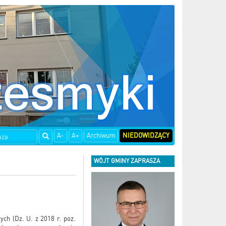
A-
A+
Archiwum
NIEDOWIDZĄCY
WÓJT GMINY ZAPRASZA
zych (Dz. U. z 2018 r. poz.