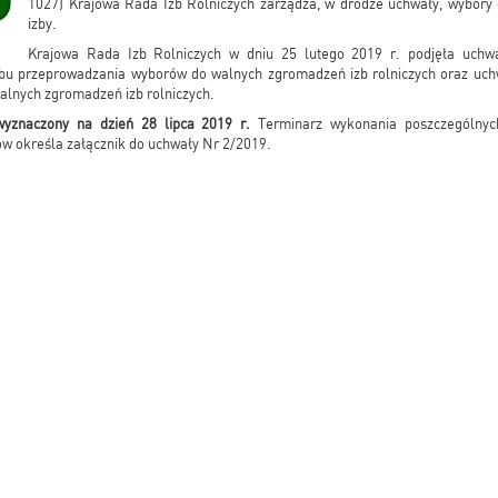
1027) Krajowa Rada Izb Rolniczych zarządza, w drodze uchwały, wybor
izby.
Krajowa Rada Izb Rolniczych w dniu 25 lutego 2019 r. podjęła uch
ybu przeprowadzania wyborów do walnych zgromadzeń izb rolniczych oraz uc
alnych zgromadzeń izb rolniczych.
yznaczony na dzień 28 lipca 2019 r.
Terminarz wykonania poszczególnych
 określa załącznik do uchwały Nr 2/2019.