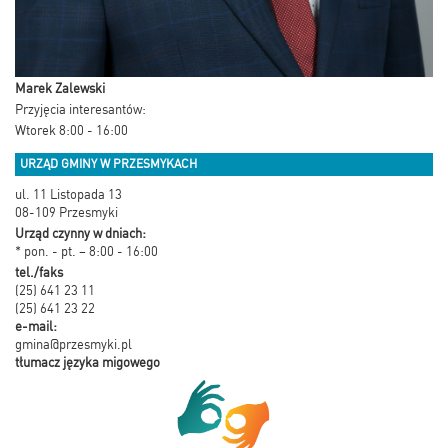
Marek Zalewski
Przyjęcia interesantów:
Wtorek 8:00 - 16:00
URZĄD GMINY W PRZESMYKACH
ul. 11 Listopada 13
08-109 Przesmyki
Urząd czynny w dniach:
* pon. - pt. – 8:00 - 16:00
tel./faks
(25) 641 23 11
(25) 641 23 22
e-mail:
gmina@przesmyki.pl
tłumacz języka migowego