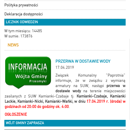
Polityka prywatności
Deklaracja dostępności
LICZNIK ODWIEDZIN
W tym miesiącu: 14485
W sumie: 173876
NEWS
PRZERWA W DOSTAWIE WODY
17.04.2019
Związek Komunalny "Paprotnia"
informuje, że w związku z wymianą
armatury na SUW, nastąpi
przerwa w
dostawie wody
na terenie miejscowości
zasilanych z SUW Kamianki-Czabaje tj:
Kamianki-Czabaje, Kamianki
Lackie, Kamianki-Nicki, Kamianki-Wańki, w dniu
17.04.2019 r. (środa) w
godzinach od 20:00 do godziny ok. 4:00
.
OGŁOSZENIE
WÓJT GMINY ZAPRASZA