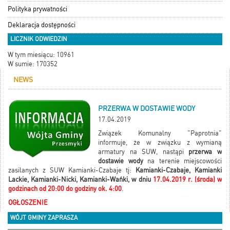
Polityka prywatności
Deklaracja dostępności
LICZNIK ODWIEDZIN
W tym miesiącu: 10961
W sumie: 170352
NEWS
PRZERWA W DOSTAWIE WODY
17.04.2019
Związek Komunalny "Paprotnia"
informuje, że w związku z wymianą
armatury na SUW, nastąpi
przerwa w
dostawie wody
na terenie miejscowości
zasilanych z SUW Kamianki-Czabaje tj:
Kamianki-Czabaje, Kamianki
Lackie, Kamianki-Nicki, Kamianki-Wańki, w dniu
17.04.2019 r. (środa) w
godzinach od 20:00 do godziny ok. 4:00
.
OGŁOSZENIE
WÓJT GMINY ZAPRASZA