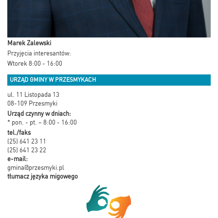
Marek Zalewski
Przyjęcia interesantów:
Wtorek 8:00 - 16:00
URZĄD GMINY W PRZESMYKACH
ul. 11 Listopada 13
08-109 Przesmyki
Urząd czynny w dniach:
* pon. - pt. – 8:00 - 16:00
tel./faks
(25) 641 23 11
(25) 641 23 22
e-mail:
gmina@przesmyki.pl
tłumacz języka migowego