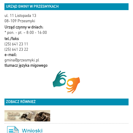
URZĄD GMINY W PRZESMYKACH
ul. 11 Listopada 13
08-109 Przesmyki
Urząd czynny w dniach:
* pon. - pt. – 8:00 - 16:00
tel./faks
(25) 641 23 11
(25) 641 23 22
e-mail:
gmina@przesmyki.pl
tłumacz języka migowego
ZOBACZ RÓWNIEŻ