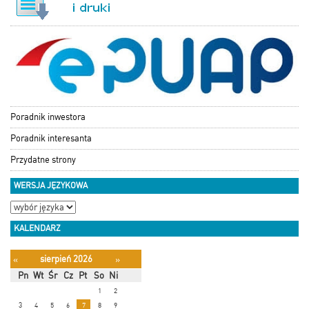
Poradnik inwestora
Poradnik interesanta
Przydatne strony
WERSJA JĘZYKOWA
KALENDARZ
sierpień 2026
«
»
Pn
Wt
Śr
Cz
Pt
So
Ni
1
2
3
4
5
6
7
8
9