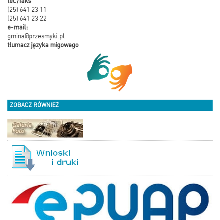
tel./faks
(25) 641 23 11
(25) 641 23 22
e-mail:
gmina@przesmyki.pl
tłumacz języka migowego
ZOBACZ RÓWNIEŻ