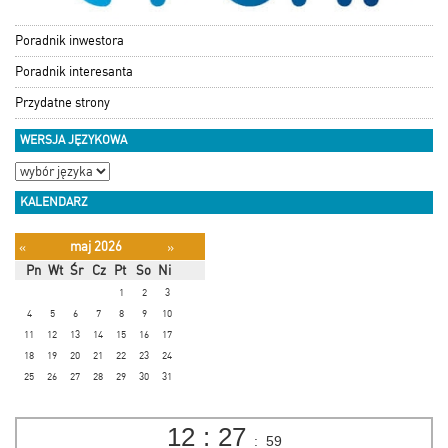
Poradnik inwestora
Poradnik interesanta
Przydatne strony
WERSJA JĘZYKOWA
KALENDARZ
maj 2026
«
»
Pn
Wt
Śr
Cz
Pt
So
Ni
1
2
3
4
5
6
7
8
9
10
11
12
13
14
15
16
17
18
19
20
21
22
23
24
25
26
27
28
29
30
31
12
:
28
:
00