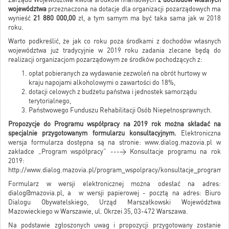
województwa
przeznaczona na dotacje dla organizacji pozarządowych ma
wynieść
21 880 000,00
zł, a tym samym ma być taka sama jak w 2018
roku.
Warto podkreślić, że jak co roku poza środkami z dochodów własnych
województwa już tradycyjnie w 2019 roku zadania zlecane będą do
realizacji organizacjom pozarządowym ze środków pochodzących z:
opłat pobieranych za wydawanie zezwoleń na obrót hurtowy w
kraju napojami alkoholowymi o zawartości do 18%,
dotacji celowych z budżetu państwa i jednostek samorządu
terytorialnego,
Państwowego Funduszu Rehabilitacji Osób Niepełnosprawnych.
Propozycje do Programu współpracy na 2019 rok można składać na
specjalnie przygotowanym formularzu konsultacyjnym.
Elektroniczna
wersja formularza dostępna są na stronie:
www.dialog.mazovia.pl
w
zakładce „Program współpracy” ---> Konsultacje programu na rok
2019:
http://www.dialog.mazovia.pl/program_wspolpracy/konsultacje_programu
Formularz w wersji elektronicznej można odesłać na adres:
dialog@mazovia.pl
, a w wersji papierowej - pocztą na adres: Biuro
Dialogu Obywatelskiego, Urząd Marszałkowski Województwa
Mazowieckiego w Warszawie, ul. Okrzei 35, 03-472 Warszawa.
Na podstawie zgłoszonych uwag i propozycji przygotowany zostanie