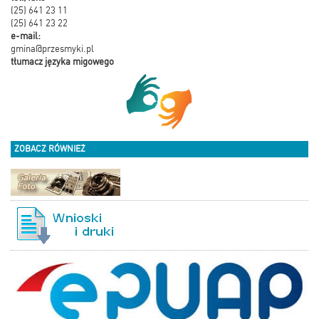
(25) 641 23 11
(25) 641 23 22
e-mail:
gmina@przesmyki.pl
tłumacz języka migowego
ZOBACZ RÓWNIEŻ