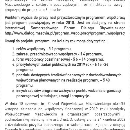
Mazowieckiego z sektorem pozarządowym. Termin składania uwag i
propozycji do projektu to 6 lipca br.
Punktem wyjścia do pracy nad przyszłorocznym programem współpracy
jest program obowiązujący w roku 2018. Jest on dostępny na stronie
internetowej Samorządowego Forum Dialogu Obywatelskiego
http://www.dialog.mazovia.pl/program_wspolpracy/program_wspolpracy_
Uwagi do projektu programu na kolejny rok mogą dotyczyć np.:
celów współpracy - § 2 programu,
zakresu przedmiotowego współpracy - § 4 programu,
form współpracy pozafinansowej - § 6 – 14 programu,
priorytetowych zadań publicznych na 2019 rok - § 15 -34
programu,
podziału dostępnych środków finansowych z dochodów własnych
województwa planowanych na realizację programu – § 40
programu,
innych zapisów programu ważnych z punktu widzenia organizacji
pozarządowej składającej uwagi i propozycje.
W dniu 18 czerwca br. Zarząd Województwa Mazowieckiego określił
wstępne założenia do współpracy finansowej w 2019 roku pomiędzy
Województwem Mazowieckim a organizacjami pozarządowymi i
podmiotami wymienionymi w art. 3 ust. 3. ustawy z dnia 24 kwietnia 2003
o działalności pożytku publicznego i o wolontariacie. Zgodnie z decyzją
Zarządu Województwa kwota środków finansowych
z dochodów własnych