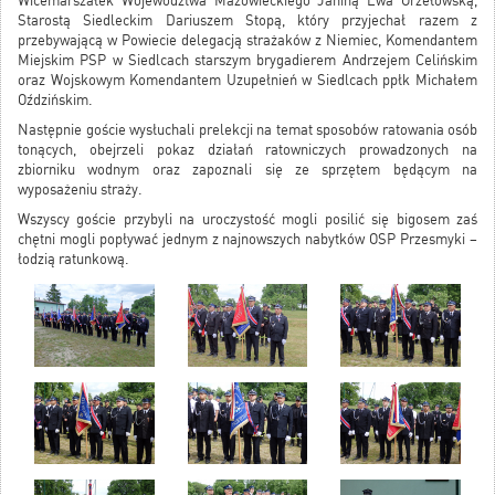
Wicemarszałek Województwa Mazowieckiego Janiną Ewa Orzełowską,
Starostą Siedleckim Dariuszem Stopą, który przyjechał razem z
przebywającą w Powiecie delegacją strażaków z Niemiec, Komendantem
Miejskim PSP w Siedlcach starszym brygadierem Andrzejem Celińskim
oraz Wojskowym Komendantem Uzupełnień w Siedlcach ppłk Michałem
Oździńskim.
Następnie goście wysłuchali prelekcji na temat sposobów ratowania osób
tonących, obejrzeli pokaz działań ratowniczych prowadzonych na
zbiorniku wodnym oraz zapoznali się ze sprzętem będącym na
wyposażeniu straży.
Wszyscy goście przybyli na uroczystość mogli posilić się bigosem zaś
chętni mogli popływać jednym z najnowszych nabytków OSP Przesmyki –
łodzią ratunkową.