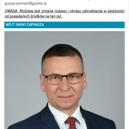
gopsprzesmyki@gazeta.pl
UWAGA: Możliwa jest zmiana rodzaju i okresu zatrudnienia w zależności
od posiadanych środków na ten cel.
WÓJT GMINY ZAPRASZA