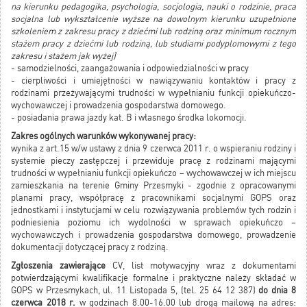
na kierunku pedagogika, psychologia, socjologia, nauki o rodzinie, praca
socjalna lub wykształcenie wyższe na dowolnym kierunku uzupełnione
szkoleniem z zakresu pracy z dziećmi lub rodziną oraz minimum rocznym
stażem pracy z dziećmi lub rodziną, lub studiami podyplomowymi z tego
zakresu i stażem jak wyżej)
- samodzielności, zaangażowania i odpowiedzialności w pracy
- cierpliwości i umiejętności w nawiązywaniu kontaktów i pracy z
rodzinami przeżywającymi trudności w wypełnianiu funkcji opiekuńczo-
wychowawczej i prowadzenia gospodarstwa domowego.
- posiadania prawa jazdy kat. B i własnego środka lokomocji.
Zakres ogólnych warunków wykonywanej pracy:
wynika z art.15 w/w ustawy z dnia 9 czerwca 2011 r. o wspieraniu rodziny i
systemie pieczy zastępczej i przewiduje pracę z rodzinami mającymi
trudności w wypełnianiu funkcji opiekuńczo – wychowawczej w ich miejscu
zamieszkania na terenie Gminy Przesmyki - zgodnie z opracowanymi
planami pracy, współpracę z pracownikami socjalnymi GOPS oraz
jednostkami i instytucjami w celu rozwiązywania problemów tych rodzin i
podniesienia poziomu ich wydolności w sprawach opiekuńczo –
wychowawczych i prowadzenia gospodarstwa domowego, prowadzenie
dokumentacji dotyczącej pracy z rodziną.
Zgłoszenia zawierające
CV, list motywacyjny wraz z dokumentami
potwierdzającymi kwalifikacje formalne i praktyczne należy składać w
GOPS w Przesmykach, ul. 11 Listopada 5, (tel. 25 64 12 387)
do dnia 8
czerwca 2018 r.
w godzinach 8.00-16.00 lub drogą mailową na adres: