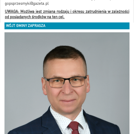
gopsprzesmyki@gazeta.pl
UWAGA: Możliwa jest zmiana rodzaju i okresu zatrudnienia w zależności
od posiadanych środków na ten cel.
WÓJT GMINY ZAPRASZA