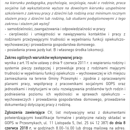
na kierunku pedagogika, psychologia, socjologia, nauki o rodzinie, praca
socjalna lub wykształcenie wyższe na dowolnym kierunku uzupełnione
szkoleniem z zakresu pracy z dziećmi lub rodziną oraz minimum rocznym
stażem pracy z dziećmi lub rodziną, lub studiami podyplomowymi z tego
zakresu i stażem jak wyżej)
- samodzielności, zaangażowania i odpowiedzialności w pracy
- cierpliwości i umiejętności w nawiązywaniu kontaktów i pracy z
rodzinami przeżywającymi trudności w wypełnianiu funkcji opiekuńczo-
wychowawczej i prowadzenia gospodarstwa domowego.
- posiadania prawa jazdy kat. B i własnego środka lokomocji.
Zakres ogólnych warunków wykonywanej pracy:
wynika z art.15 w/w ustawy z dnia 9 czerwca 2011 r. o wspieraniu rodziny i
systemie pieczy zastępczej i przewiduje pracę z rodzinami mającymi
trudności w wypełnianiu funkcji opiekuńczo – wychowawczej w ich miejscu
zamieszkania na terenie Gminy Przesmyki - zgodnie z opracowanymi
planami pracy, współpracę z pracownikami socjalnymi GOPS oraz
jednostkami i instytucjami w celu rozwiązywania problemów tych rodzin i
podniesienia poziomu ich wydolności w sprawach opiekuńczo –
wychowawczych i prowadzenia gospodarstwa domowego, prowadzenie
dokumentacji dotyczącej pracy z rodziną.
Zgłoszenia zawierające
CV, list motywacyjny wraz z dokumentami
potwierdzającymi kwalifikacje formalne i praktyczne należy składać w
GOPS w Przesmykach, ul. 11 Listopada 5, (tel. 25 64 12 387)
do dnia 8
czerwca 2018 r.
w godzinach 8.00-16.00 lub drogą mailową na adres: