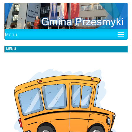
Menu
Toggle
naviga
MENU