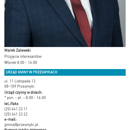
Marek Zalewski
Przyjęcia interesantów:
Wtorek 8:00 - 16:00
URZĄD GMINY W PRZESMYKACH
ul. 11 Listopada 13
08-109 Przesmyki
Urząd czynny w dniach:
* pon. - pt. – 8:00 - 16:00
tel./faks
(25) 641 23 11
(25) 641 23 22
e-mail:
gmina@przesmyki.pl
tłumacz języka migowego