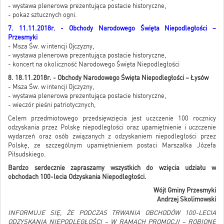
- wystawa plenerowa prezentująca postacie historyczne,
- pokaz sztucznych ogni.
7. 11.11.2018r. - Obchody Narodowego Święta Niepodległości –
Przesmyki
- Msza Św. w intencji Ojczyzny,
- wystawa plenerowa prezentująca postacie historyczne,
- koncert na okoliczność Narodowego Święta Niepodległości
8. 18.11.2018r. - Obchody Narodowego Święta Niepodległości – Łysów
- Msza Św. w intencji Ojczyzny,
- wystawa plenerowa prezentująca postacie historyczne,
- wieczór pieśni patriotycznych,
Celem przedmiotowego przedsięwzięcia jest uczczenie 100 rocznicy
odzyskania przez Polskę niepodległości oraz upamiętnienie i uczczenie
wydarzeń oraz osób związanych z odzyskaniem niepodległości przez
Polskę, ze szczególnym upamiętnieniem postaci Marszałka Józefa
Piłsudskiego.
Bardzo serdecznie zapraszamy wszystkich do wzięcia udziału w
obchodach 100-lecia Odzyskania Niepodległości.
Wójt Gminy Przesmyki
Andrzej Skolimowski
INFORMUJE SIĘ, ŻE PODCZAS TRWANIA OBCHODÓW 100-LECIA
ODZYSKANIA NIEPODLEGŁOŚCI – W RAMACH PROMOCJI – ROBIONE