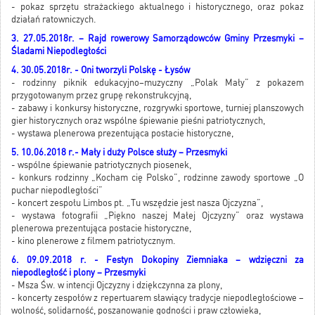
- pokaz sprzętu strażackiego aktualnego i historycznego, oraz pokaz
działań ratowniczych.
3. 27.05.2018r. – Rajd rowerowy Samorządowców Gminy Przesmyki –
Śladami Niepodległości
4. 30.05.2018r. - Oni tworzyli Polskę - Łysów
- rodzinny piknik edukacyjno–muzyczny „Polak Mały” z pokazem
przygotowanym przez grupę rekonstrukcyjną,
- zabawy i konkursy historyczne, rozgrywki sportowe, turniej planszowych
gier historycznych oraz wspólne śpiewanie pieśni patriotycznych,
- wystawa plenerowa prezentująca postacie historyczne,
5. 10.06.2018 r.- Mały i duży Polsce służy – Przesmyki
- wspólne śpiewanie patriotycznych piosenek,
- konkurs rodzinny „Kocham cię Polsko”, rodzinne zawody sportowe „O
puchar niepodległości”
- koncert zespołu Limbos pt. „Tu wszędzie jest nasza Ojczyzna”,
- wystawa fotografii „Piękno naszej Małej Ojczyzny” oraz wystawa
plenerowa prezentująca postacie historyczne,
- kino plenerowe z filmem patriotycznym.
6. 09.09.2018 r. - Festyn Dokopiny Ziemniaka – wdzięczni za
niepodległość i plony – Przesmyki
- Msza Św. w intencji Ojczyzny i dziękczynna za plony,
- koncerty zespołów z repertuarem sławiący tradycje niepodległościowe –
wolność, solidarność, poszanowanie godności i praw człowieka,