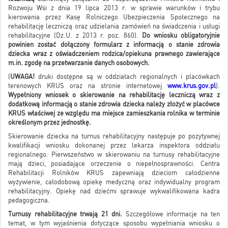
Rozwoju Wsi z dnia 19 lipca 2013 r. w sprawie warunków i trybu
kierowania przez Kasę Rolniczego Ubezpieczenia Społecznego na
rehabilitację leczniczą oraz udzielania zamówień na świadczenia i usługi
rehabilitacyjne (Dz.U. z 2013 r. poz. 860).
Do wniosku obligatoryjnie
powinien zostać dołączony formularz z informacją o stanie zdrowia
dziecka wraz z oświadczeniem rodzica/opiekuna prawnego zawierające
m.in. zgodę na przetwarzanie danych osobowych.
(
UWAGA!
druki dostępne są w oddziałach regionalnych i placówkach
terenowych KRUS oraz na stronie internetowej
www.krus.gov.pl
).
Wypełniony wniosek o skierowanie na rehabilitację leczniczą wraz z
dodatkową informacją o stanie zdrowia dziecka należy złożyć w placówce
KRUS właściwej ze względu ma miejsce zamieszkania rolnika w terminie
określonym przez jednostkę.
Skierowanie dziecka na turnus rehabilitacyjny następuje po pozytywnej
kwalifikacji wniosku dokonanej przez lekarza inspektora oddziału
regionalnego. Pierwszeństwo w skierowaniu na turnusy rehabilitacyjne
mają dzieci, posiadające orzeczenie o niepełnosprawności. Centra
Rehabilitacji Rolników KRUS zapewniają dzieciom całodzienne
wyżywienie, całodobową opiekę medyczną oraz indywidualny program
rehabilitacyjny. Opiekę nad dziećmi sprawuje wykwalifikowana kadra
pedagogiczna.
Turnusy rehabilitacyjne trwają 21 dni.
Szczegółowe informacje na ten
temat, w tym wyjaśnienia dotyczące sposobu wypełniania wniosku o