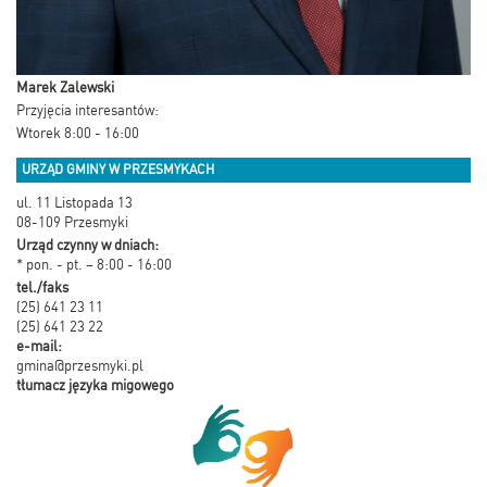
Marek Zalewski
Przyjęcia interesantów:
Wtorek 8:00 - 16:00
URZĄD GMINY W PRZESMYKACH
ul. 11 Listopada 13
08-109 Przesmyki
Urząd czynny w dniach:
* pon. - pt. – 8:00 - 16:00
tel./faks
(25) 641 23 11
(25) 641 23 22
e-mail:
gmina@przesmyki.pl
tłumacz języka migowego