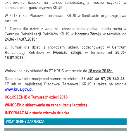
skierowanie dziecka na turnus rehabilitacyjny można uzyskać w
jednostkach organizacyjnych KRUS.
W 2018 roku Placówka Terenowa KRUS w Siedlcach organizuje dwa
turnusy:
1. Turnus dla dzieci z wadami i chorobami narządów układu ruchu w
Centrum Rehabilitacji Rolników KRUS w
Horyńcu Zdroju
, w terminie od
24.06 -14.07.2018r
2. Turnus dla dzieci z chorobami układu oddechowego w Centrum
Rehabilitacji Rolników w
Iwoniczu Zdroju
, w terminie od
28.06-
18.07.2018r
Wnioski należy składać do PT KRUS w terminie do
18 maja 2018r.
Dodatkowe informacje pod numerem telefonu
25-640-46-57, 25-640-46-
17
lub w najbliższej Placówce Terenowej KRUS a także na stronie
www.krus.gov.pl
OGŁOSZENIE o Turnusach dzieci 2018
WNIOSEK o skierowanie na rehabilitację leczniczą
INFORMACJA o stanie zdrowia dziecka
WÓJT GMINY ZAPRASZA