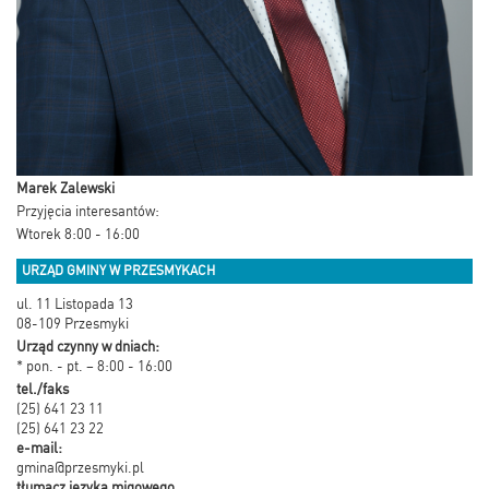
Marek Zalewski
Przyjęcia interesantów:
Wtorek 8:00 - 16:00
URZĄD GMINY W PRZESMYKACH
ul. 11 Listopada 13
08-109 Przesmyki
Urząd czynny w dniach:
* pon. - pt. – 8:00 - 16:00
tel./faks
(25) 641 23 11
(25) 641 23 22
e-mail:
gmina@przesmyki.pl
tłumacz języka migowego