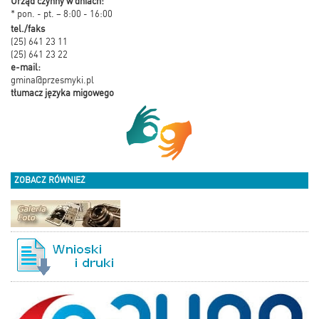
Urząd czynny w dniach:
* pon. - pt. – 8:00 - 16:00
tel./faks
(25) 641 23 11
(25) 641 23 22
e-mail:
gmina@przesmyki.pl
tłumacz języka migowego
ZOBACZ RÓWNIEŻ